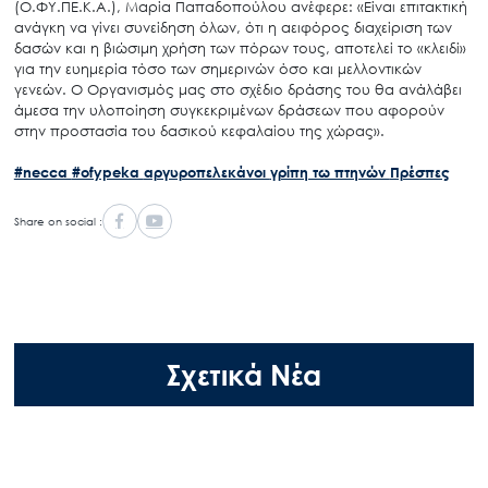
(Ο.ΦΥ.ΠΕ.Κ.Α.), Μαρία Παπαδοπούλου ανέφερε: «Είναι επιτακτική
ανάγκη να γίνει συνείδηση όλων, ότι η αειφόρος διαχείριση των
δασών και η βιώσιμη χρήση των πόρων τους, αποτελεί το «κλειδί»
για την ευημερία τόσο των σημερινών όσο και μελλοντικών
γενεών. Ο Οργανισμός μας στο σχέδιο δράσης του θα ανάλάβει
άμεσα την υλοποίηση συγκεκριμένων δράσεων που αφορούν
στην προστασία του δασικού κεφαλαίου της χώρας».
#necca
#ofypeka
αργυροπελεκάνοι
γρίπη τω πτηνών
Πρέσπες
Share on social :
Σχετικά Νέα
Search
for:
Ο.ΦΥ.ΠΕ.Κ.Α.