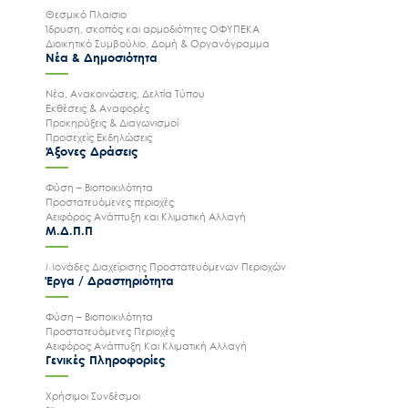
Θεσμικό Πλαισιο
Ίδρυση, σκοπός και αρμοδιότητες ΟΦΥΠΕΚΑ
Διοικητικό Συμβούλιο, Δομή & Οργανόγραμμα
Νέα & Δημοσιότητα
Νέα, Ανακοινώσεις, Δελτία Τύπου
Εκθέσεις & Αναφορές
Προκηρύξεις & Διαγωνισμοί
Προσεχείς Εκδηλώσεις
Άξονες Δράσεις
Φύση – Βιοποικιλότητα
Προστατευόμενες περιοχές
Αειφόρος Ανάπτυξη και Κλιματική Αλλαγή
Μ.Δ.Π.Π
Μονάδες Διαχείρισης Προστατευόμενων Περιοχών
Έργα / Δραστηριότητα
Φύση – Βιοποικιλότητα
Προστατευόμενες Περιοχές
Αειφόρος Ανάπτυξη Και Κλιματική Αλλαγή
Γενικές Πληροφορίες
Χρήσιμοι Συνδέσμοι