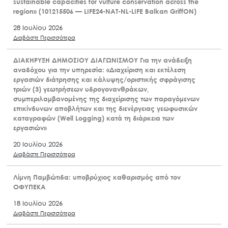
sustainable capacities for vulture conservation across the
region» (101215506 — LIFE24-NAT-NL-LIFE Balkan GriffON)
28 Ιουλίου 2026
Διαβάστε Περισσότερα
ΔΙΑΚΗΡΥΞΗ ΔΗΜΟΣΙΟΥ ΔΙΑΓΩΝΙΣΜΟΥ Για την ανάδειξη
αναδόχου για την υπηρεσία: «Διαχείριση και εκτέλεση
εργασιών διάτρησης και κάλυψης/οριστικής σφράγισης
τριών (3) γεωτρήσεων υδρογονανθράκων,
συμπεριλαμβανομένης της διαχείρισης των παραγόμενων
επικίνδυνων αποβλήτων και της διενέργειας γεωφυσικών
καταγραφών (Well Logging) κατά τη διάρκεια των
εργασιών»
20 Ιουλίου 2026
Διαβάστε Περισσότερα
Λίμνη Παμβώτιδα: υποβρύχιος καθαρισμός από τον
ΟΦΥΠΕΚΑ
18 Ιουλίου 2026
Διαβάστε Περισσότερα