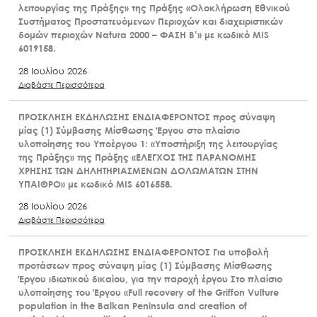
λειτουργίας της Πράξης» της Πράξης «Ολοκλήρωση Εθνικού
Συστήματος Προστατευόμενων Περιοχών και διαχειριστικών
δομών περιοχών Natura 2000 – ΦΑΣΗ Β’» με κωδικό MIS
6019158.
28 Ιουλίου 2026
Διαβάστε Περισσότερα
ΠΡΟΣΚΛΗΣΗ ΕΚΔΗΛΩΣΗΣ ΕΝΔΙΑΦΕΡΟΝΤΟΣ προς σύναψη
μίας (1) Σύμβασης Μίσθωσης Έργου στο πλαίσιο
υλοποίησης του Υποέργου 1: «Υποστήριξη της λειτουργίας
της Πράξης» της Πράξης «ΕΛΕΓΧΟΣ ΤΗΣ ΠΑΡΑΝΟΜΗΣ
ΧΡΗΣΗΣ ΤΩΝ ΔΗΛΗΤΗΡΙΑΣΜΕΝΩΝ ΔΟΛΩΜΑΤΩΝ ΣΤΗΝ
ΥΠΑΙΘΡΟ» με κωδικό MIS 6016558.
28 Ιουλίου 2026
Διαβάστε Περισσότερα
ΠΡΟΣΚΛΗΣΗ ΕΚΔΗΛΩΣΗΣ ΕΝΔΙΑΦΕΡΟΝΤΟΣ Για υποβολή
προτάσεων προς σύναψη μίας (1) Σύμβασης Μίσθωσης
Έργου ιδιωτικού δικαίου, για την παροχή έργου Στο πλαίσιο
υλοποίησης του Έργου «Full recovery of the Griffon Vulture
population in the Balkan Peninsula and creation of