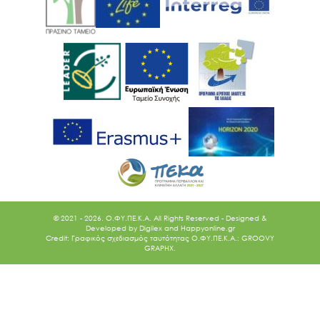
© 2021 - 2026. O.ΦΥ.ΠΕ.Κ.Α. All Rights Reserved - Designed &
Developed by
Digilex
and
Happyonline.gr
Credit: Γραφικός σχεδιασμός ταυτότητας Ο.ΦΥ.ΠΕ.Κ.Α.: GROOVY
GRAPHX.