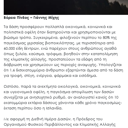
Βόρεια Πίνδος – Γιάννης Μίχης
Τα δάση προσφέρουν πολλαπλά οικονομικά, κοινωνικά και
πολιτιστικά οφέλη όταν διατηρούνται και χρησιμοποιούνται με
βιώσιμο τρόπο. Συγκεκριμένα, φιλοξενούν περίπου το 80% της
παγκόσμιας χερσαίας βιοποικιλότητας, με περισσότερα από
60.000 είδη δέντρων, ενώ παρέχουν στους ανθρώπους αγαθά
όπως ξυλεία, καύσιμα, τρόφιμα, βοηθούν στην καταπολέμηση
της κλιματικής αλλαγής, προστατεύουν τα εδάφη από τη
διάβρωση και χρησιμεύουν ως περιοχές αναψυχής. Υπολογίζεται
ότι 1,6 δισεκατομμύρια άνθρωποι εξαρτώνται άμεσα από τα δάση
για τροφή, στέγη, ενέργεια, φάρμακα και εισόδημα.
Ωστόσο, παρά τα ανεκτίμητα οικολογικά, οικονομικά, κοινωνικά
και υγειονομικά οφέλη, η παγκόσμια αποψίλωση των δασών
συνεχίζεται με ανησυχητικό ρυθμό, αν αναλογιστεί κανείς ότι 10
εκατομμύρια εκτάρια δάσους χάνονται κάθε χρόνο παγκοσμίως-
έκταση περίπου όσο η Ισλανδία.
Με αφορμή τη Διεθνή Ημέρα Δασών, η Πρόεδρος του
Οργανισμού Φυσικού Περιβάλλοντος και Κλιματικής Αλλαγής