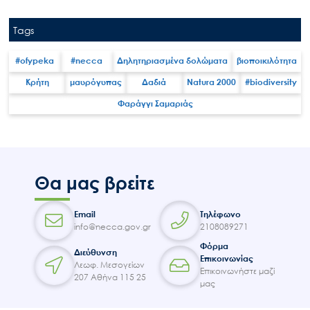
Έργα
Εισιτήρια
Tags
Επικοινωνία
#ofypeka
#necca
Δηλητηριασμένα δολώματα
βιοποικιλότητα
Κρήτη
μαυρόγυπας
Δαδιά
Natura 2000
#biodiversity
Φαράγγι Σαμαριάς
Θα μας βρείτε
Email
Τηλέφωνο
info@necca.gov.gr
2108089271
Φόρμα
Διεύθυνση
Επικοινωνίας
Λεωφ. Μεσογείων
Επικοινωνήστε μαζί
207 Αθήνα 115 25
μας