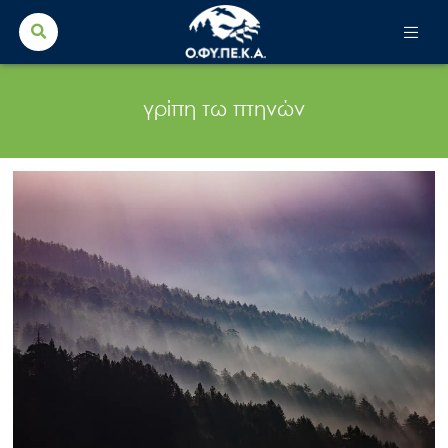
Search Button
Search
for:
γρίπη τω πτηνών