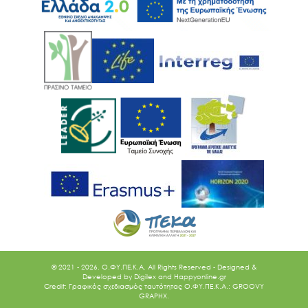
© 2021 - 2026. O.ΦΥ.ΠΕ.Κ.Α. All Rights Reserved - Designed &
Developed by
Digilex
and
Happyonline.gr
Credit: Γραφικός σχεδιασμός ταυτότητας Ο.ΦΥ.ΠΕ.Κ.Α.: GROOVY
GRAPHX.