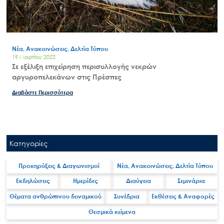
Νέα, Ανακοινώσεις, Δελτία Τύπου
19 Μαρτίου 2022
Σε εξέλιξη επιχείρηση περισυλλογής νεκρών
αργυροπελεκάνων στις Πρέσπες
Διαβάστε Περισσότερα
Κατηγορίες
Search
for:
Ο.ΦΥ.ΠΕ.Κ.Α.
Προκηρύξεις & Διαγωνισμοί
Νέα, Ανακοινώσεις, Δελτία Τύπου
Νέα – Δημοσιότητα
Εκδηλώσεις
Ημερίδες
Διαύγεια
Σεμινάρια
Άξονες δράσης
Θέματα ανθρώπινου δυναμικού
Συνέδρια
Εκθέσεις & Αναφορές
Μ.Δ.Π.Π.
Θεσμικά κείμενα