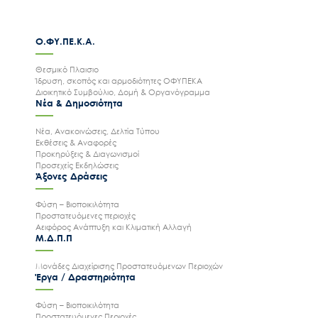
Ο.ΦΥ.ΠΕ.Κ.Α.
Θεσμικό Πλαισιο
Ίδρυση, σκοπός και αρμοδιότητες ΟΦΥΠΕΚΑ
Διοικητικό Συμβούλιο, Δομή & Οργανόγραμμα
Νέα & Δημοσιότητα
Νέα, Ανακοινώσεις, Δελτία Τύπου
Εκθέσεις & Αναφορές
Προκηρύξεις & Διαγωνισμοί
Προσεχείς Εκδηλώσεις
Άξονες Δράσεις
Φύση – Βιοποικιλότητα
Προστατευόμενες περιοχές
Αειφόρος Ανάπτυξη και Κλιματική Αλλαγή
Μ.Δ.Π.Π
Μονάδες Διαχείρισης Προστατευόμενων Περιοχών
Έργα / Δραστηριότητα
Φύση – Βιοποικιλότητα
Προστατευόμενες Περιοχές