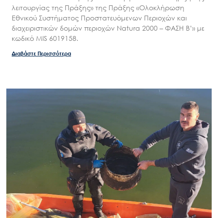
λειτουργίας της Πράξης» της Πράξης «Ολοκλήρωση
Εθνικού Συστήματος Προστατευόμενων Περιοχών και
διαχειριστικών δομών περιοχών Natura 2000 – ΦΑΣΗ Β’» με
κωδικό MIS 6019158.
Διαβάστε Περισσότερα