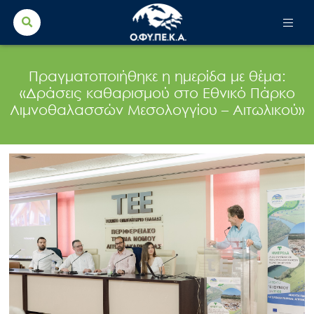
Search Button
Search
for:
Πραγματοποιήθηκε η ημερίδα με θέμα:
«Δράσεις καθαρισμού στο Εθνικό Πάρκο
Λιμνοθαλασσών Μεσολογγίου – Αιτωλικού»