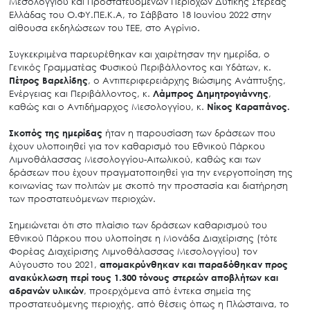
Μεσολογγίου και Προστατευόμενων Περιοχών Δυτικής Στερεάς
Ελλάδας του Ο.ΦΥ.ΠΕ.Κ.Α, το Σάββατο 18 Ιουνίου 2022 στην
αίθουσα εκδηλώσεων του ΤΕΕ, στο Αγρίνιο.
Συγκεκριμένα παρευρέθηκαν και χαιρέτησαν την ημερίδα, ο
Γενικός Γραμματέας Φυσικού Περιβάλλοντος και Υδάτων, κ.
Πέτρος Βαρελίδης
, ο Αντιπεριφερειάρχης Βιώσιμης Ανάπτυξης,
Ενέργειας και Περιβάλλοντος, κ.
Λάμπρος Δημητρογιάννης
,
καθώς και ο Αντιδήμαρχος Μεσολογγίου, κ.
Νίκος Καραπάνος.
Σκοπός της ημερίδας
ήταν η παρουσίαση των δράσεων που
έχουν υλοποιηθεί για τον καθαρισμό του Εθνικού Πάρκου
Λιμνοθάλασσας Μεσολογγίου-Αιτωλικού, καθώς και των
δράσεων που έχουν πραγματοποιηθεί για την ενεργοποίηση της
κοινωνίας των πολιτών με σκοπό την προστασία και διατήρηση
των προστατευόμενων περιοχών.
Σημειώνεται ότι στο πλαίσιο των δράσεων καθαρισμού του
Εθνικού Πάρκου που υλοποίησε η Μονάδα Διαχείρισης (τότε
Φορέας Διαχείρισης Λιμνοθάλασσας Μεσολογγίου) τον
Αύγουστο του 2021,
απομακρύνθηκαν και παραδόθηκαν προς
ανακύκλωση περί τους 1.300 τόνους στερεών αποβλήτων και
αδρανών υλικών
, προερχόμενα από έντεκα σημεία της
προστατευόμενης περιοχής, από θέσεις όπως η Πλώσταινα, το