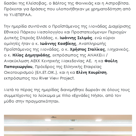
δασάκι της Κλείσοβας, ο Βάλτος της Φοινικιάς και η Αστροβίτσα.
Πρόκειται για δράσεις που υλοποιήθηκαν με χρηματοδότηση από
το ΥΜΕΠΕΡΑΑ.
Την ημερίδα συντόνισε ο Προϊστάμενος της Μονάδας Διαχείρισης
Εθνικού Πάρκου Μεσολογγίου και Προστατευόμενων Περιοχών
Δυτικής Στερεάς Ελλάδας, κ.
Ιωάννης Σελιμάς
, ενώ κύριοι
ομιλητές ήταν ο κ.
Ιωάννης Κασβίκης,
Αναπληρωτής
Προϊστάμενος της Μονάδας, ο κ.
Χρήστος Σταλίκας,
Μηχανικός,
ο κ.
Ηλίας Δημητριάδης,
εκπρόσωπος της ΑΝΑΚΕΜ /
Ανακύκλωση ΑΕΚΚ Κεντρικής Μακεδονίας ΑΕ, η κα
Φούλη
Παπαγεωργίου,
Πρόεδρος της Ελληνικής Εταιρείας
Οικοτουρισμού (ΕΛ.ΕΤ.ΟΙΚ.), και η κα
Ελένη Κουρέτση
,
εκπρόσωπος του River View Project.
Μετά το πέρας της ημερίδας διανεμήθηκε δωρεάν σε όλους τους
συμμετέχοντες το λεύκωμα με τίτλο «Εχινάδες Νήσοι, από τον
μύθο στην πραγματικότητα».