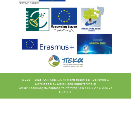
© 2021 - 2026. O.ΦΥ.ΠΕ.Κ.Α. All Rights Reserved - Designed &
Developed by
Digilex
and
Happyonline.gr
Credit: Γραφικός σχεδιασμός ταυτότητας Ο.ΦΥ.ΠΕ.Κ.Α.: GROOVY
GRAPHX.