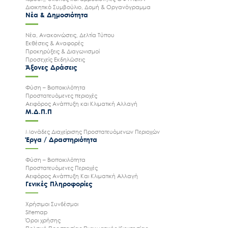
Διοικητικό Συμβούλιο, Δομή & Οργανόγραμμα
Νέα & Δημοσιότητα
Νέα, Ανακοινώσεις, Δελτία Τύπου
Εκθέσεις & Αναφορές
Προκηρύξεις & Διαγωνισμοί
Προσεχείς Εκδηλώσεις
Άξονες Δράσεις
Φύση – Βιοποικιλότητα
Προστατευόμενες περιοχές
Αειφόρος Ανάπτυξη και Κλιματική Αλλαγή
Μ.Δ.Π.Π
Μονάδες Διαχείρισης Προστατευόμενων Περιοχών
Έργα / Δραστηριότητα
Φύση – Βιοποικιλότητα
Προστατευόμενες Περιοχές
Αειφόρος Ανάπτυξη Και Κλιματική Αλλαγή
Γενικές Πληροφορίες
Χρήσιμοι Συνδέσμοι
Sitemap
Όροι χρήσης