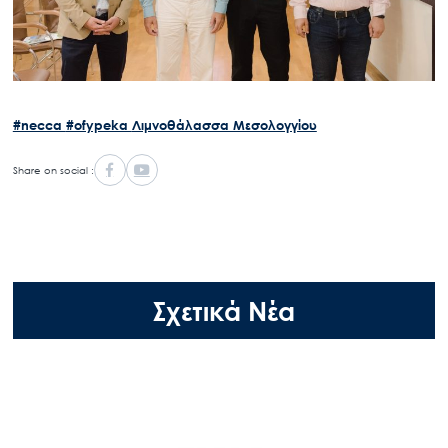
Search
for:
Ο.ΦΥ.ΠΕ.Κ.Α.
Νέα – Δημοσιότητα
#necca
#ofypeka
Λιμνοθάλασσα Μεσολογγίου
Άξονες δράσης
Share on social :
Μ.Δ.Π.Π.
Έργα
Εισιτήρια
Επικοινωνία
Σχετικά Νέα