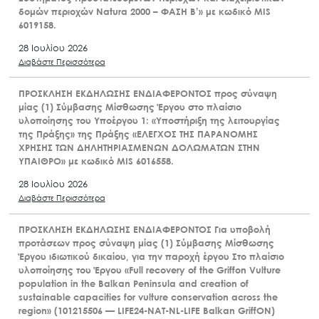
δομών περιοχών Natura 2000 – ΦΑΣΗ Β’» με κωδικό MIS
6019158.
28 Ιουλίου 2026
Διαβάστε Περισσότερα
ΠΡΟΣΚΛΗΣΗ ΕΚΔΗΛΩΣΗΣ ΕΝΔΙΑΦΕΡΟΝΤΟΣ προς σύναψη
μίας (1) Σύμβασης Μίσθωσης Έργου στο πλαίσιο
υλοποίησης του Υποέργου 1: «Υποστήριξη της λειτουργίας
της Πράξης» της Πράξης «ΕΛΕΓΧΟΣ ΤΗΣ ΠΑΡΑΝΟΜΗΣ
ΧΡΗΣΗΣ ΤΩΝ ΔΗΛΗΤΗΡΙΑΣΜΕΝΩΝ ΔΟΛΩΜΑΤΩΝ ΣΤΗΝ
ΥΠΑΙΘΡΟ» με κωδικό MIS 6016558.
28 Ιουλίου 2026
Διαβάστε Περισσότερα
ΠΡΟΣΚΛΗΣΗ ΕΚΔΗΛΩΣΗΣ ΕΝΔΙΑΦΕΡΟΝΤΟΣ Για υποβολή
προτάσεων προς σύναψη μίας (1) Σύμβασης Μίσθωσης
Έργου ιδιωτικού δικαίου, για την παροχή έργου Στο πλαίσιο
υλοποίησης του Έργου «Full recovery of the Griffon Vulture
population in the Balkan Peninsula and creation of
sustainable capacities for vulture conservation across the
region» (101215506 — LIFE24-NAT-NL-LIFE Balkan GriffON)