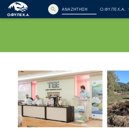
Search Button
Search
Ο.ΦΥ.ΠΕ.Κ.Α.
for: