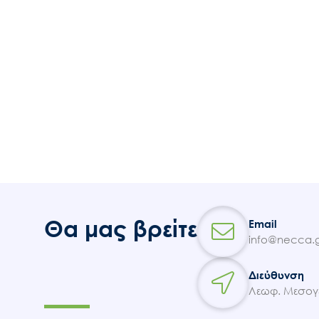
Θα μας βρείτε
Email
info@necca.g
Διεύθυνση
Λεωφ. Μεσογε