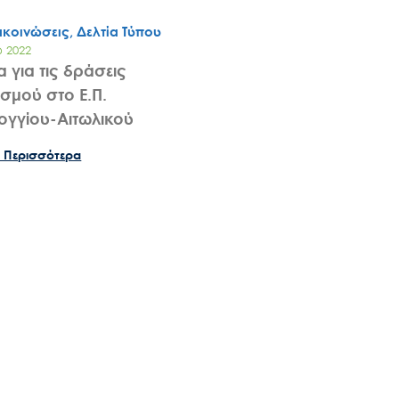
ακοινώσεις, Δελτία Τύπου
υ 2022
α για τις δράσεις
σμού στο Ε.Π.
γγίου-Αιτωλικού
Search
for:
 Περισσότερα
Ο.ΦΥ.ΠΕ.Κ.Α.
Νέα – Δημοσιότητα
Άξονες δράσης