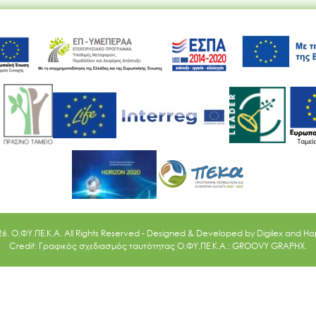
Ακολουθήστε μας
26. O.ΦΥ.ΠΕ.Κ.Α. All Rights Reserved - Designed & Developed by
Digilex
and
Ha
Credit: Γραφικός σχεδιασμός ταυτότητας Ο.ΦΥ.ΠΕ.Κ.Α.: GROOVY GRAPHX.