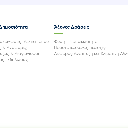
 Δημοσιότητα
Άξονες Δράσεις
ακοινώσεις, Δελτία Τύπου
Φύση – Βιοποικιλότητα
ις & Αναφορές
Προστατευόμενες περιοχές
ξεις & Διαγωνισμοί
Αειφόρος Ανάπτυξη και Κλιματική Αλ
ίς Εκδηλώσεις