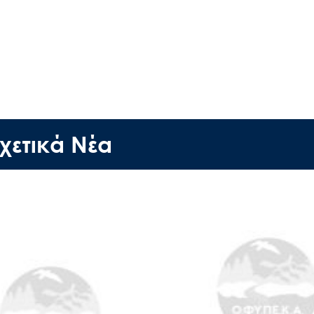
Search
for:
Ο.ΦΥ.ΠΕ.Κ.Α.
χετικά Νέα
Νέα – Δημοσιότητα
Άξονες δράσης
Μ.Δ.Π.Π.