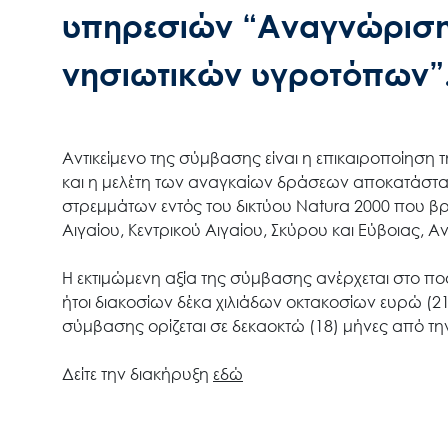
υπηρεσιών “Αναγνώριση
νησιωτικών υγροτόπων”
Αντικείμενο της σύμβασης είναι η επικαιροποίησ
και η μελέτη των αναγκαίων δράσεων αποκατάστα
στρεμμάτων εντός του δικτύου Natura 2000 που βρ
Αιγαίου, Κεντρικού Αιγαίου, Σκύρου και Εύβοιας, 
Η εκτιμώμενη αξία της σύμβασης ανέρχεται στο πο
ήτοι διακοσίων δέκα χιλιάδων οκτακοσίων ευρώ (
σύμβασης ορίζεται σε δεκαοκτώ (18) μήνες από τ
Δείτε την διακήρυξη
εδώ