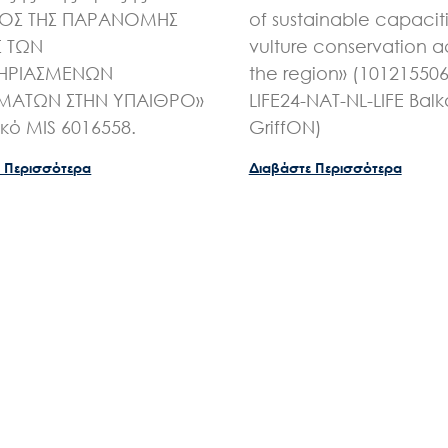
ΧΟΣ ΤΗΣ ΠΑΡΑΝΟΜΗΣ
of sustainable capaciti
Σ ΤΩΝ
vulture conservation a
ΗΡΙΑΣΜΕΝΩΝ
the region» (10121550
ΑΤΩΝ ΣΤΗΝ ΥΠΑΙΘΡΟ»
LIFE24-NAT-NL-LIFE Bal
ικό MIS 6016558.
GriffON)
 Περισσότερα
Διαβάστε Περισσότερα