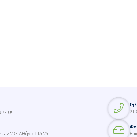
Ακολουθήστε μας
Τη
ov.gr
210
Φό
ίων 207 Αθήνα 115 25
Επι