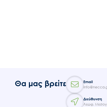
Θα μας βρείτε
Email
info@necca.g
Διεύθυνση
Λεωφ. Μεσογε