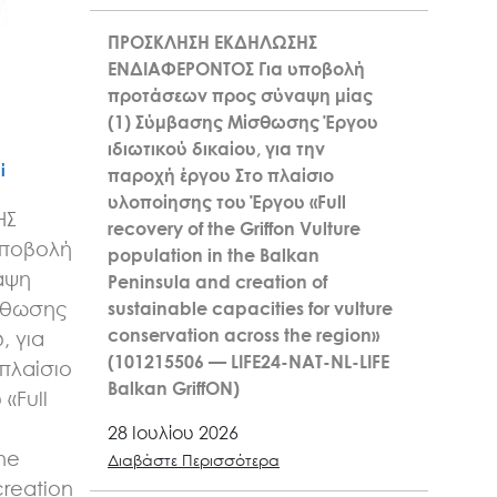
ΠΡΟΣΚΛΗΣΗ ΕΚΔΗΛΩΣΗΣ
ΕΝΔΙΑΦΕΡΟΝΤΟΣ Για υποβολή
προτάσεων προς σύναψη μίας
(1) Σύμβασης Μίσθωσης Έργου
ιδιωτικού δικαίου, για την
ί
παροχή έργου Στο πλαίσιο
υλοποίησης του Έργου «Full
ΗΣ
recovery of the Griffon Vulture
υποβολή
population in the Balkan
αψη
Peninsula and creation of
σθωσης
sustainable capacities for vulture
conservation across the region»
, για
(101215506 — LIFE24-NAT-NL-LIFE
πλαίσιο
Balkan GriffON)
«Full
n
28 Ιουλίου 2026
the
Διαβάστε Περισσότερα
creation