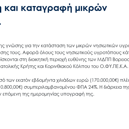
 και καταγραφή μικρών
.
η της γνώσης για την κατάσταση των μικρών νησιωτικών υγ
σης τους. Αφορά όλους τους νησιωτικούς υγροτόπους κά
ίσκονται στη διοικητική περιοχή ευθύνης των ΜΔΠΠ Βορειο
Ανατολικής Κρήτης και Κορινθιακού Κόλπου του Ο.ΦΥ.ΠΕ.Κ.Α.
σό των εκατόν εβδομήντα χιλιάδων ευρώ (170.000,00€) πλ
210.800,00€) συμπεριλαμβανομένου ΦΠΑ 24%. Η διάρκεια τη
ην επόμενη της ημερομηνίας υπογραφή της.