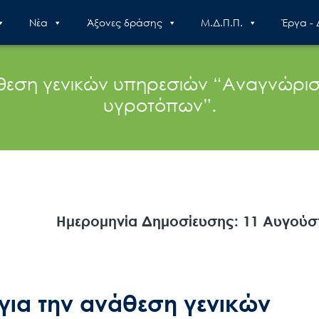
Nέα
Άξονες δράσης
Μ.Δ.Π.Π.
Έργα -
άθεση γενικών υπηρεσιών “Αναγνώρισ
υγροτόπων”.
Ημερομηνία Δημοσίευσης: 11 Αυγούσ
για την ανάθεση γενικών