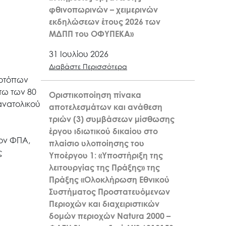
φθινοπωρινών – χειμερινών
εκδηλώσεων έτους 2026 των
ΜΔΠΠ του ΟΦΥΠΕΚΑ»
31 Ιουλίου 2026
Διαβάστε Περισσότερα
ροτόπων
τω των 80
Οριστικοποίηση πίνακα
ανατολικού
αποτελεσμάτων και ανάθεση
τριών (3) συμβάσεων μίσθωσης
έργου ιδιωτικού δικαίου στο
έον ΦΠΑ,
πλαίσιο υλοποίησης του
ς
Υποέργου 1: «Υποστήριξη της
λειτουργίας της Πράξης» της
Πράξης «Ολοκλήρωση Εθνικού
Συστήματος Προστατευόμενων
Περιοχών και διαχειριστικών
δομών περιοχών Natura 2000 –