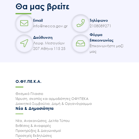
Θα μας βρείτε
Email
Τηλέφωνο
info@necca.gov.gr
2108089271
Φόρμα
Διεύθυνση
Επικοινωνίας
Λεωφ. Μεσογείων
Επικοινωνήστε μαζί
207 Αθήνα 115 25
μας
Ο.ΦΥ.ΠΕ.Κ.Α.
Θεσμικό Πλαισιο
Ίδρυση, σκοπός και αρμοδιότητες ΟΦΥΠΕΚΑ
Διοικητικό Συμβούλιο, Δομή & Οργανόγραμμα
Νέα & Δημοσιότητα
Νέα, Ανακοινώσεις, Δελτία Τύπου
Εκθέσεις & Αναφορές
Προκηρύξεις & Διαγωνισμοί
Προσεχείς Εκδηλώσεις