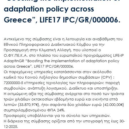
adaptation policy across
Greece”, LIFE17 IPC/GR/000006.
Αντικείμενο της σύμβασης είναι η λειτουργία και αναβάθμιση του
Εθνικού Πληροφοριακού Διαδικτυακού Κόμβου για την
Προσαρμογή στην Κλιματική Αλλαγή, που υλοποιεί ο
Ο.ΦΥ.ΠΕ.Κ.Α. στο πλαίσιο του ευρωπαϊκού προγράμματος LIFE-IP
AdaptInGR “Boosting the implementation of adaptation policy
across Greece”, LIFE17 IPC/GR/000006.
Οι παρεχόμενες υπηρεσίες κατατάσσονται στον ακόλουθο
κωδικό του Κοινού Λεξιλογίου δημοσίων συμβάσεων (CPV) :
72000000-5 «Υπηρεσίες τεχνολογίας των πληροφοριών: παροχή
συμβουλών, ανάπτυξη λογισμικού, Διαδίκτυο και υποστήριξη».
Η εκτιμώμενη αξία της σύμβασης ανέρχεται στο ποσό των τριάντα
τριών χιλιάδων οκτακοσίων εβδομήντα ευρώ και ενενήντα επτά
λεπτών (33.870,97€), ήτοι σαράντα δύο χιλιάδων ευρώ (42.000,00€)
συμπεριλαμβανομένου ΦΠΑ 24%.
Προσφορές υποβάλλονται για το σύνολο των υπηρεσιών.
Η διάρκεια της σύμβασης ορίζεται από την υπογραφή της έως 30-
12-2025.