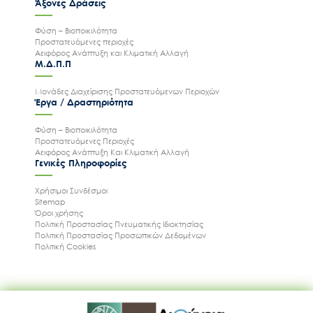
Άξονες Δράσεις
Φύση – Βιοποικιλότητα
Προστατευόμενες περιοχές
Αειφόρος Ανάπτυξη και Κλιματική Αλλαγή
Μ.Δ.Π.Π
Μονάδες Διαχείρισης Προστατευόμενων Περιοχών
Έργα / Δραστηριότητα
Φύση – Βιοποικιλότητα
Προστατευόμενες Περιοχές
Αειφόρος Ανάπτυξη Και Κλιματική Αλλαγή
Γενικές Πληροφορίες
Χρήσιμοι Συνδέσμοι
Sitemap
Όροι χρήσης
Πολιτική Προστασίας Πνευματικής Ιδιοκτησίας
Πολιτική Προστασίας Προσωπικών Δεδομένων
Πολιτική Cookies