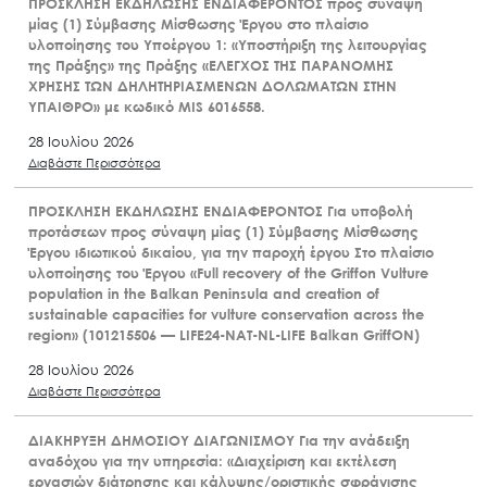
ΠΡΟΣΚΛΗΣΗ ΕΚΔΗΛΩΣΗΣ ΕΝΔΙΑΦΕΡΟΝΤΟΣ προς σύναψη
μίας (1) Σύμβασης Μίσθωσης Έργου στο πλαίσιο
υλοποίησης του Υποέργου 1: «Υποστήριξη της λειτουργίας
της Πράξης» της Πράξης «ΕΛΕΓΧΟΣ ΤΗΣ ΠΑΡΑΝΟΜΗΣ
ΧΡΗΣΗΣ ΤΩΝ ΔΗΛΗΤΗΡΙΑΣΜΕΝΩΝ ΔΟΛΩΜΑΤΩΝ ΣΤΗΝ
ΥΠΑΙΘΡΟ» με κωδικό MIS 6016558.
28 Ιουλίου 2026
Διαβάστε Περισσότερα
ΠΡΟΣΚΛΗΣΗ ΕΚΔΗΛΩΣΗΣ ΕΝΔΙΑΦΕΡΟΝΤΟΣ Για υποβολή
προτάσεων προς σύναψη μίας (1) Σύμβασης Μίσθωσης
Έργου ιδιωτικού δικαίου, για την παροχή έργου Στο πλαίσιο
υλοποίησης του Έργου «Full recovery of the Griffon Vulture
population in the Balkan Peninsula and creation of
sustainable capacities for vulture conservation across the
region» (101215506 — LIFE24-NAT-NL-LIFE Balkan GriffON)
28 Ιουλίου 2026
Διαβάστε Περισσότερα
ΔΙΑΚΗΡΥΞΗ ΔΗΜΟΣΙΟΥ ΔΙΑΓΩΝΙΣΜΟΥ Για την ανάδειξη
αναδόχου για την υπηρεσία: «Διαχείριση και εκτέλεση
εργασιών διάτρησης και κάλυψης/οριστικής σφράγισης