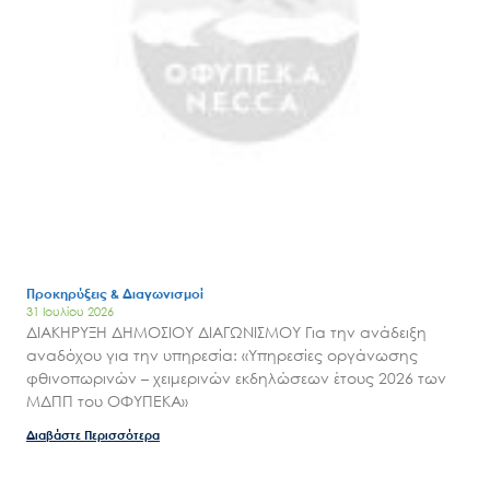
Προκηρύξεις & Διαγωνισμοί
31 Ιουλίου 2026
ΔΙΑΚΗΡΥΞΗ ΔΗΜΟΣΙΟΥ ΔΙΑΓΩΝΙΣΜΟΥ Για την ανάδειξη
αναδόχου για την υπηρεσία: «Υπηρεσίες οργάνωσης
φθινοπωρινών – χειμερινών εκδηλώσεων έτους 2026 των
Search
ΜΔΠΠ του ΟΦΥΠΕΚΑ»
for:
Ο.ΦΥ.ΠΕ.Κ.Α.
Διαβάστε Περισσότερα
Νέα – Δημοσιότητα