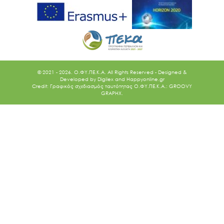
© 2021 - 2026. O.ΦΥ.ΠΕ.Κ.Α. All Rights Reserved - Designed &
Developed by
Digilex
and
Happyonline.gr
Credit: Γραφικός σχεδιασμός ταυτότητας Ο.ΦΥ.ΠΕ.Κ.Α.: GROOVY
GRAPHX.