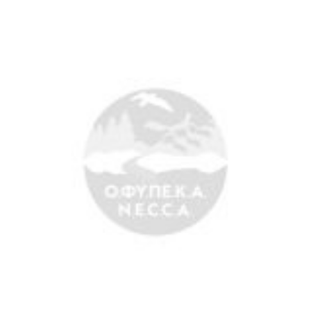
Άξονες δράσης
Μ.Δ.Π.Π.
Έργα
Εισιτήρια
Επικοινωνία