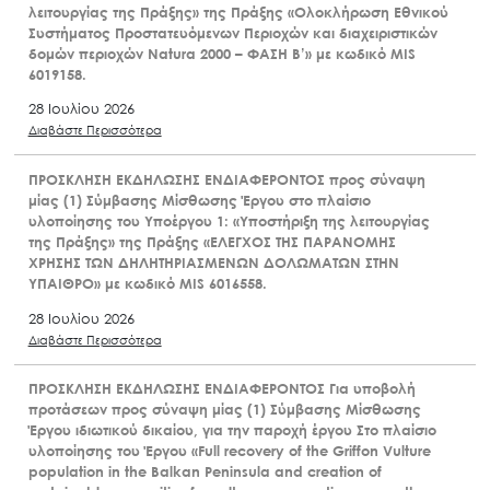
λειτουργίας της Πράξης» της Πράξης «Ολοκλήρωση Εθνικού
Συστήματος Προστατευόμενων Περιοχών και διαχειριστικών
δομών περιοχών Natura 2000 – ΦΑΣΗ Β’» με κωδικό MIS
6019158.
28 Ιουλίου 2026
Διαβάστε Περισσότερα
ΠΡΟΣΚΛΗΣΗ ΕΚΔΗΛΩΣΗΣ ΕΝΔΙΑΦΕΡΟΝΤΟΣ προς σύναψη
μίας (1) Σύμβασης Μίσθωσης Έργου στο πλαίσιο
υλοποίησης του Υποέργου 1: «Υποστήριξη της λειτουργίας
της Πράξης» της Πράξης «ΕΛΕΓΧΟΣ ΤΗΣ ΠΑΡΑΝΟΜΗΣ
ΧΡΗΣΗΣ ΤΩΝ ΔΗΛΗΤΗΡΙΑΣΜΕΝΩΝ ΔΟΛΩΜΑΤΩΝ ΣΤΗΝ
ΥΠΑΙΘΡΟ» με κωδικό MIS 6016558.
28 Ιουλίου 2026
Διαβάστε Περισσότερα
ΠΡΟΣΚΛΗΣΗ ΕΚΔΗΛΩΣΗΣ ΕΝΔΙΑΦΕΡΟΝΤΟΣ Για υποβολή
προτάσεων προς σύναψη μίας (1) Σύμβασης Μίσθωσης
Έργου ιδιωτικού δικαίου, για την παροχή έργου Στο πλαίσιο
υλοποίησης του Έργου «Full recovery of the Griffon Vulture
population in the Balkan Peninsula and creation of