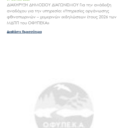
ΔΙΑΚΗΡΥΞΗ ΔΗΜΟΣΙΟΥ ΔΙΑΓΩΝΙΣΜΟΥ Για την ανάδειξη
Νέα – Δημοσιότητα
αναδόχου για την υπηρεσία: «Υπηρεσίες οργάνωσης
Άξονες δράσης
φθινοπωρινών – χειμερινών εκδηλώσεων έτους 2026 των
ΜΔΠΠ του ΟΦΥΠΕΚΑ»
Μ.Δ.Π.Π.
Διαβάστε Περισσότερα
Έργα
Εισιτήρια
Επικοινωνία