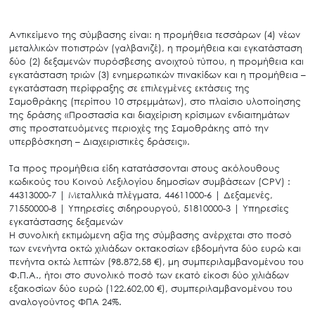
Αντικείμενο της σύμβασης είναι: η προμήθεια τεσσάρων (4) νέων
μεταλλικών ποτιστρών (γαλβανιζέ), η προμήθεια και εγκατάσταση
δύο (2) δεξαμενών πυρόσβεσης ανοιχτού τύπου, η προμήθεια και
εγκατάσταση τριών (3) ενημερωτικών πινακίδων και η προμήθεια –
εγκατάσταση περίφραξης σε επιλεγμένες εκτάσεις της
Σαμοθράκης (περίπου 10 στρεμμάτων), στο πλαίσιο υλοποίησης
της δράσης «Προστασία και διαχείριση κρίσιμων ενδιαιτημάτων
στις προστατευόμενες περιοχές της Σαμοθράκης από την
υπερβόσκηση – Διαχειριστικές δράσεις».
Τα προς προμήθεια είδη κατατάσσονται στους ακόλουθους
κωδικούς του Κοινού Λεξιλογίου δημοσίων συμβάσεων (CPV) :
44313000-7 | Μεταλλικά πλέγματα, 44611000-6 | Δεξαμενές,
71550000-8 | Υπηρεσίες σιδηρουργού, 51810000-3 | Υπηρεσίες
εγκατάστασης δεξαμενών
Η συνολική εκτιμώμενη αξία της σύμβασης ανέρχεται στο ποσό
των ενενήντα οκτώ χιλιάδων οκτακοσίων εβδομήντα δύο ευρώ και
πενήντα οκτώ λεπτών (98.872,58 €), μη συμπεριλαμβανομένου του
Φ.Π.Α., ήτοι στο συνολικό ποσό των εκατό είκοσι δύο χιλιάδων
εξακοσίων δύο ευρώ (122.602,00 €), συμπεριλαμβανομένου του
αναλογούντος ΦΠΑ 24%.