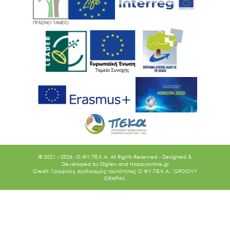
© 2021 - 2026. O.ΦΥ.ΠΕ.Κ.Α. All Rights Reserved - Designed &
Developed by
Digilex
and
Happyonline.gr
Credit: Γραφικός σχεδιασμός ταυτότητας Ο.ΦΥ.ΠΕ.Κ.Α.: GROOVY
GRAPHX.