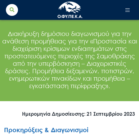
Search Button
Search
for:
Διακήρυξη δημόσιου διαγωνισμού για την
ανάθεση προμήθειας για την «Προστασία και
διαχείριση κρίσιμων ενδιαιτημάτων στις
προστατευόμενες περιοχές της Σαμοθράκης
από την υπερβόσκηση – Διαχειριστικές
δράσεις. Προμήθεια δεξαμενών, ποτιστρών,
ενημερωτικών πινακίδων και προμήθεια –
εγκατάσταση περίφραξης».
Ημερομηνία Δημοσίευσης: 21 Σεπτεμβρίου 2023
Προκηρύξεις & Διαγωνισμοί