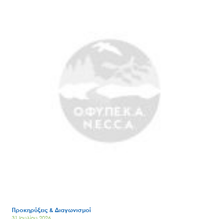
Search
for:
Προκηρύξεις & Διαγωνισμοί
Ο.ΦΥ.ΠΕ.Κ.Α.
31 Ιουλίου 2026