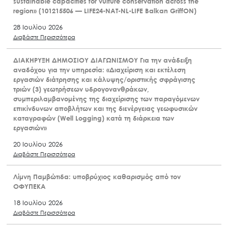
sustainable capacities for vulture conservation across the
region» (101215506 — LIFE24-NAT-NL-LIFE Balkan GriffON)
28 Ιουλίου 2026
Διαβάστε Περισσότερα
ΔΙΑΚΗΡΥΞΗ ΔΗΜΟΣΙΟΥ ΔΙΑΓΩΝΙΣΜΟΥ Για την ανάδειξη
αναδόχου για την υπηρεσία: «Διαχείριση και εκτέλεση
εργασιών διάτρησης και κάλυψης/οριστικής σφράγισης
τριών (3) γεωτρήσεων υδρογονανθράκων,
συμπεριλαμβανομένης της διαχείρισης των παραγόμενων
επικίνδυνων αποβλήτων και της διενέργειας γεωφυσικών
καταγραφών (Well Logging) κατά τη διάρκεια των
εργασιών»
20 Ιουλίου 2026
Διαβάστε Περισσότερα
Λίμνη Παμβώτιδα: υποβρύχιος καθαρισμός από τον
ΟΦΥΠΕΚΑ
18 Ιουλίου 2026
Διαβάστε Περισσότερα