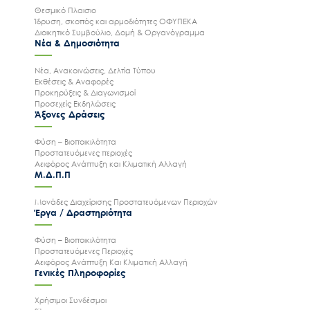
Θεσμικό Πλαισιο
Ίδρυση, σκοπός και αρμοδιότητες ΟΦΥΠΕΚΑ
Διοικητικό Συμβούλιο, Δομή & Οργανόγραμμα
Νέα & Δημοσιότητα
Νέα, Ανακοινώσεις, Δελτία Τύπου
Εκθέσεις & Αναφορές
Προκηρύξεις & Διαγωνισμοί
Προσεχείς Εκδηλώσεις
Άξονες Δράσεις
Φύση – Βιοποικιλότητα
Προστατευόμενες περιοχές
Αειφόρος Ανάπτυξη και Κλιματική Αλλαγή
Μ.Δ.Π.Π
Μονάδες Διαχείρισης Προστατευόμενων Περιοχών
Έργα / Δραστηριότητα
Φύση – Βιοποικιλότητα
Προστατευόμενες Περιοχές
Αειφόρος Ανάπτυξη Και Κλιματική Αλλαγή
Γενικές Πληροφορίες
Χρήσιμοι Συνδέσμοι