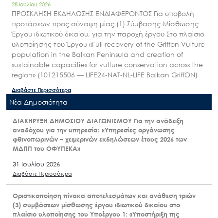
28 Ιουλίου 2026
ΠΡΟΣΚΛΗΣΗ ΕΚΔΗΛΩΣΗΣ ΕΝΔΙΑΦΕΡΟΝΤΟΣ Για υποβολή
προτάσεων προς σύναψη μίας (1) Σύμβασης Μίσθωσης
Έργου ιδιωτικού δικαίου, για την παροχή έργου Στο πλαίσιο
υλοποίησης του Έργου «Full recovery of the Griffon Vulture
population in the Balkan Peninsula and creation of
sustainable capacities for vulture conservation across the
region» (101215506 — LIFE24-NAT-NL-LIFE Balkan GriffON)
Διαβάστε Περισσότερα
Nέα Δημοσιότητα
ΔΙΑΚΗΡΥΞΗ ΔΗΜΟΣΙΟΥ ΔΙΑΓΩΝΙΣΜΟΥ Για την ανάδειξη
αναδόχου για την υπηρεσία: «Υπηρεσίες οργάνωσης
φθινοπωρινών – χειμερινών εκδηλώσεων έτους 2026 των
ΜΔΠΠ του ΟΦΥΠΕΚΑ»
31 Ιουλίου 2026
Διαβάστε Περισσότερα
Οριστικοποίηση πίνακα αποτελεσμάτων και ανάθεση τριών
(3) συμβάσεων μίσθωσης έργου ιδιωτικού δικαίου στο
πλαίσιο υλοποίησης του Υποέργου 1: «Υποστήριξη της