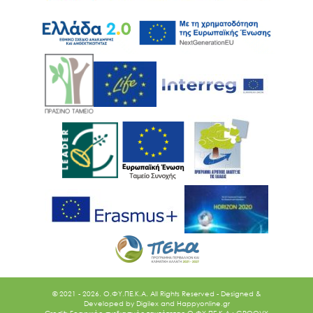
© 2021 - 2026. O.ΦΥ.ΠΕ.Κ.Α. All Rights Reserved - Designed &
Developed by
Digilex
and
Happyonline.gr
Credit: Γραφικός σχεδιασμός ταυτότητας Ο.ΦΥ.ΠΕ.Κ.Α.: GROOVY