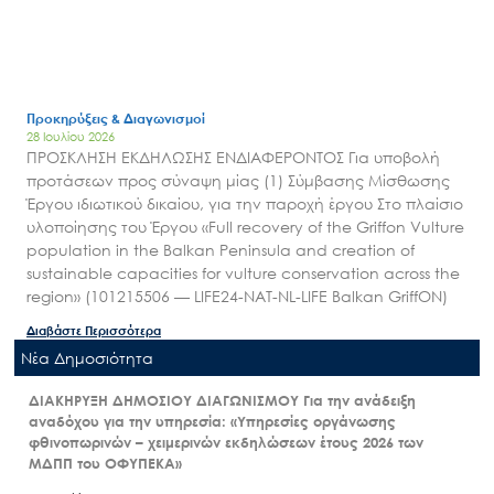
Προκηρύξεις & Διαγωνισμοί
28 Ιουλίου 2026
ΠΡΟΣΚΛΗΣΗ ΕΚΔΗΛΩΣΗΣ ΕΝΔΙΑΦΕΡΟΝΤΟΣ Για υποβολή
προτάσεων προς σύναψη μίας (1) Σύμβασης Μίσθωσης
Έργου ιδιωτικού δικαίου, για την παροχή έργου Στο πλαίσιο
υλοποίησης του Έργου «Full recovery of the Griffon Vulture
population in the Balkan Peninsula and creation of
sustainable capacities for vulture conservation across the
region» (101215506 — LIFE24-NAT-NL-LIFE Balkan GriffON)
Διαβάστε Περισσότερα
Nέα Δημοσιότητα
ΔΙΑΚΗΡΥΞΗ ΔΗΜΟΣΙΟΥ ΔΙΑΓΩΝΙΣΜΟΥ Για την ανάδειξη
αναδόχου για την υπηρεσία: «Υπηρεσίες οργάνωσης
φθινοπωρινών – χειμερινών εκδηλώσεων έτους 2026 των
ΜΔΠΠ του ΟΦΥΠΕΚΑ»