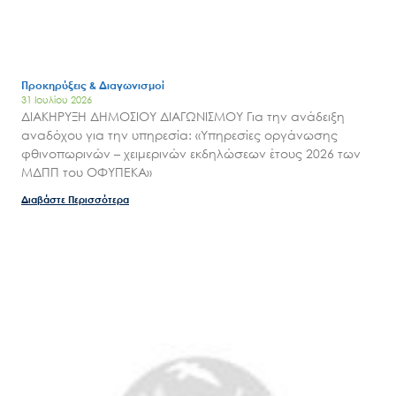
Προκηρύξεις & Διαγωνισμοί
31 Ιουλίου 2026
ΔΙΑΚΗΡΥΞΗ ΔΗΜΟΣΙΟΥ ΔΙΑΓΩΝΙΣΜΟΥ Για την ανάδειξη
αναδόχου για την υπηρεσία: «Υπηρεσίες οργάνωσης
φθινοπωρινών – χειμερινών εκδηλώσεων έτους 2026 των
ΜΔΠΠ του ΟΦΥΠΕΚΑ»
Διαβάστε Περισσότερα
Search
for:
Ο.ΦΥ.ΠΕ.Κ.Α.
Νέα – Δημοσιότητα
Άξονες δράσης