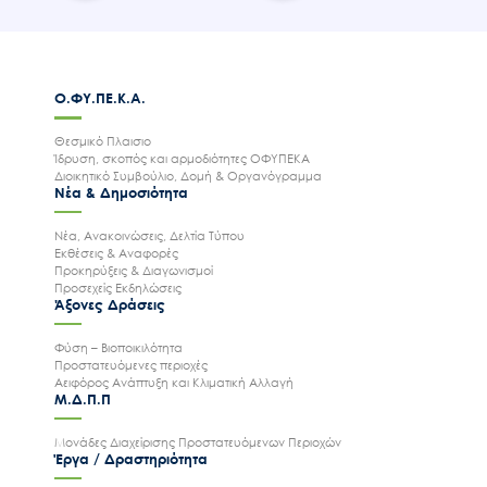
Ο.ΦΥ.ΠΕ.Κ.Α.
Θεσμικό Πλαισιο
Ίδρυση, σκοπός και αρμοδιότητες ΟΦΥΠΕΚΑ
Διοικητικό Συμβούλιο, Δομή & Οργανόγραμμα
Νέα & Δημοσιότητα
Νέα, Ανακοινώσεις, Δελτία Τύπου
Εκθέσεις & Αναφορές
Προκηρύξεις & Διαγωνισμοί
Προσεχείς Εκδηλώσεις
Άξονες Δράσεις
Φύση – Βιοποικιλότητα
Προστατευόμενες περιοχές
Αειφόρος Ανάπτυξη και Κλιματική Αλλαγή
Μ.Δ.Π.Π
Μονάδες Διαχείρισης Προστατευόμενων Περιοχών
Έργα / Δραστηριότητα