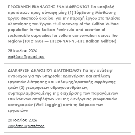
ΠΡΟΣΚΛΗΣΗ ΕΚΔΗΛΩΣΗΣ ΕΝΔΙΑΦΕΡΟΝΤΟΣ Για υποβολή
προτάσεων προς σύναψη μίας (1) Σύμβασης Μίσθωσης
Έργου ιδιωτικού δικαίου, για την παροχή έργου Στο πλαίσιο
υλοποίησης του Έργου «Full recovery of the Griffon Vulture
population in the Balkan Peninsula and creation of
sustainable capacities for vulture conservation across the
region» (101215506 — LIFE24-NAT-NL-LIFE Balkan GriffON)
28 Ιουλίου 2026
Διαβάστε Περισσότερα
ΔΙΑΚΗΡΥΞΗ ΔΗΜΟΣΙΟΥ ΔΙΑΓΩΝΙΣΜΟΥ Για την ανάδειξη
αναδόχου για την υπηρεσία: «Διαχείριση και εκτέλεση
εργασιών διάτρησης και κάλυψης/οριστικής σφράγισης
τριών (3) γεωτρήσεων υδρογονανθράκων,
συμπεριλαμβανομένης της διαχείρισης των παραγόμενων
επικίνδυνων αποβλήτων και της διενέργειας γεωφυσικών
καταγραφών (Well Logging) κατά τη διάρκεια των
εργασιών»
20 Ιουλίου 2026
Διαβάστε Περισσότερα