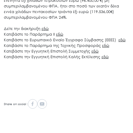
ενενήντα έξι χιλιάδων τετρακοσίων ευρώ (96.400,00 €) μη
συμπεριλαμβανομένου ΦΠΑ, ήτοι στο ποσό των εκατόν δέκα
εννέα χιλιάδων πεντακοσίων τριάντα έξι ευρώ (119.536,00€)
συμπεριλαμβανομένου ΦΠΑ 24%.
Δείτε την διακήρυξη
εδώ
Κατεβάστε το Παράρτημα ΙΙ
εδώ
Κατεβάστε το Ευρωπαιικό Ενιαίο Έγγραφο Σύμβασης (ΕΕΕΣ)
εδώ
Κατεβάστε το Παράρτημα της Τεχνικής Προσφοράς
εδώ
Κατεβάστε την Εγγυητική Επιστολή Συμμετοχής
εδώ
Κατεβάστε την Εγγυητική Επιστολή Καλής Εκτέλεσης
εδώ
Share on social :