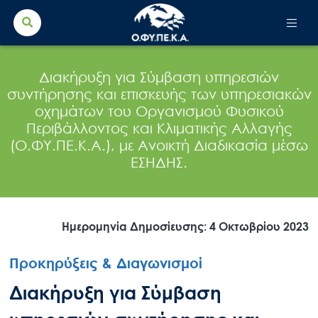
Search Button
Search
for:
Διακήρυξη για Σύμβαση υπηρεσιών
συντήρησης και επισκευής των υπηρεσιακών
οχημάτων του Οργανισμού Φυσικού
Περιβάλλοντος και Κλιματικής Αλλαγής
(Ο.ΦΥ.ΠΕ.Κ.Α.), με Ανοικτή Διαδικασία μέσω
ΕΣΗΔΗΣ.
Ημερομηνία Δημοσίευσης: 4 Οκτωβρίου 2023
Προκηρύξεις & Διαγωνισμοί
Διακήρυξη για Σύμβαση