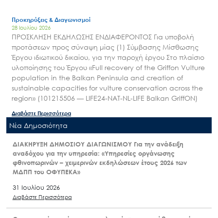
Προκηρύξεις & Διαγωνισμοί
28 Ιουλίου 2026
ΠΡΟΣΚΛΗΣΗ ΕΚΔΗΛΩΣΗΣ ΕΝΔΙΑΦΕΡΟΝΤΟΣ Για υποβολή
προτάσεων προς σύναψη μίας (1) Σύμβασης Μίσθωσης
Έργου ιδιωτικού δικαίου, για την παροχή έργου Στο πλαίσιο
υλοποίησης του Έργου «Full recovery of the Griffon Vulture
population in the Balkan Peninsula and creation of
sustainable capacities for vulture conservation across the
region» (101215506 — LIFE24-NAT-NL-LIFE Balkan GriffON)
Διαβάστε Περισσότερα
Nέα Δημοσιότητα
ΔΙΑΚΗΡΥΞΗ ΔΗΜΟΣΙΟΥ ΔΙΑΓΩΝΙΣΜΟΥ Για την ανάδειξη
αναδόχου για την υπηρεσία: «Υπηρεσίες οργάνωσης
φθινοπωρινών – χειμερινών εκδηλώσεων έτους 2026 των
ΜΔΠΠ του ΟΦΥΠΕΚΑ»
31 Ιουλίου 2026
Διαβάστε Περισσότερα