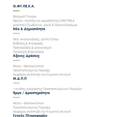
Ο.ΦΥ.ΠΕ.Κ.Α.
Θεσμικό Πλαισιο
Ίδρυση, σκοπός και αρμοδιότητες ΟΦΥΠΕΚΑ
Διοικητικό Συμβούλιο, Δομή & Οργανόγραμμα
Νέα & Δημοσιότητα
Νέα, Ανακοινώσεις, Δελτία Τύπου
Εκθέσεις & Αναφορές
Προκηρύξεις & Διαγωνισμοί
Προσεχείς Εκδηλώσεις
Άξονες Δράσεις
Φύση – Βιοποικιλότητα
Προστατευόμενες περιοχές
Αειφόρος Ανάπτυξη και Κλιματική Αλλαγή
Μ.Δ.Π.Π
Μονάδες Διαχείρισης Προστατευόμενων Περιοχών
Έργα / Δραστηριότητα
Φύση – Βιοποικιλότητα
Προστατευόμενες Περιοχές
Αειφόρος Ανάπτυξη Και Κλιματική Αλλαγή
Γενικές Πληροφορίες