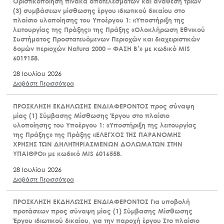
Οριστικοποίηση πίνακα αποτελεσμάτων και ανάθεση τριών
(3) συμβάσεων μίσθωσης έργου ιδιωτικού δικαίου στο
πλαίσιο υλοποίησης του Υποέργου 1: «Υποστήριξη της
λειτουργίας της Πράξης» της Πράξης «Ολοκλήρωση Εθνικού
Συστήματος Προστατευόμενων Περιοχών και διαχειριστικών
δομών περιοχών Natura 2000 – ΦΑΣΗ Β’» με κωδικό MIS
6019158.
28 Ιουλίου 2026
Διαβάστε Περισσότερα
ΠΡΟΣΚΛΗΣΗ ΕΚΔΗΛΩΣΗΣ ΕΝΔΙΑΦΕΡΟΝΤΟΣ προς σύναψη
μίας (1) Σύμβασης Μίσθωσης Έργου στο πλαίσιο
υλοποίησης του Υποέργου 1: «Υποστήριξη της λειτουργίας
της Πράξης» της Πράξης «ΕΛΕΓΧΟΣ ΤΗΣ ΠΑΡΑΝΟΜΗΣ
ΧΡΗΣΗΣ ΤΩΝ ΔΗΛΗΤΗΡΙΑΣΜΕΝΩΝ ΔΟΛΩΜΑΤΩΝ ΣΤΗΝ
ΥΠΑΙΘΡΟ» με κωδικό MIS 6016558.
28 Ιουλίου 2026
Διαβάστε Περισσότερα
ΠΡΟΣΚΛΗΣΗ ΕΚΔΗΛΩΣΗΣ ΕΝΔΙΑΦΕΡΟΝΤΟΣ Για υποβολή
προτάσεων προς σύναψη μίας (1) Σύμβασης Μίσθωσης
Έργου ιδιωτικού δικαίου, για την παροχή έργου Στο πλαίσιο