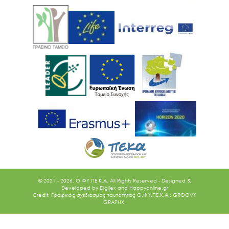
© 2021 - 2026. O.ΦΥ.ΠΕ.Κ.Α. All Rights Reserved - Designed &
Developed by
Digilex
and
Happyonline.gr
Credit: Γραφικός σχεδιασμός ταυτότητας Ο.ΦΥ.ΠΕ.Κ.Α.: GROOVY
GRAPHX.