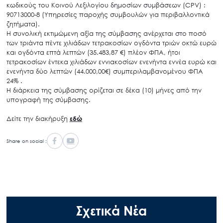
κωδικούς του Κοινού Λεξιλογίου δημοσίων συμβάσεων (CPV) :
90713000-8 (Υπηρεσίες παροχής συμβουλών για περιβαλλοντικά
ζητήματα).
Η συνολική εκτιμώμενη αξία της σύμβασης ανέρχεται στο ποσό
των τριάντα πέντε χιλιάδων τετρακοσίων ογδόντα τριών οκτώ ευρώ
και ογδόντα επτά λεπτών (35.483,87 €) πλέον ΦΠΑ, ήτοι
τετρακοσίων έντεκα χιλιάδων εννιακοσίων ενενήντα εννέα ευρώ και
ενενήντα δύο λεπτών (44.000,00€) συμπεριλαμβανομένου ΦΠΑ
24% .
Η διάρκεια της σύμβασης ορίζεται σε δέκα (10) μήνες από την
υπογραφή της σύμβασης.
Δείτε την διακήρυξη
εδώ
Share on social :
Σχετικά Νέα