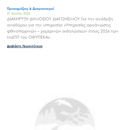
Προκηρύξεις & Διαγωνισμοί
31 Ιουλίου 2026
ΔΙΑΚΗΡΥΞΗ ΔΗΜΟΣΙΟΥ ΔΙΑΓΩΝΙΣΜΟΥ Για την ανάδειξη
αναδόχου για την υπηρεσία: «Υπηρεσίες οργάνωσης
φθινοπωρινών – χειμερινών εκδηλώσεων έτους 2026 των
ΜΔΠΠ του ΟΦΥΠΕΚΑ»
Διαβάστε Περισσότερα
Search
for:
Ο.ΦΥ.ΠΕ.Κ.Α.
Νέα – Δημοσιότητα
Άξονες δράσης
Μ.Δ.Π.Π.