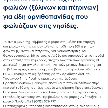
φωλιών (ξύλινων και πέτρινων)
για είδη ορνιθοπανίδας που
φωλιάζουν στις νησίδες.
Το αντικείμενο της Σύμβασης αφορά στη μελέτη και παροχή
υπηρεσιών για την κατασκευή και τοποθέτηση 300 τεχνητών
φωλιών (ξύλινων και πέτρινων) για Μαυροπετρίτες και
θαλασσοπούλια. Ειδικότερα, ο Ανάδοχος υποχρεούται να προβεί
στην επίτευξη των επιμέρους στόχων των πακέτων εργασίας ΠΕ
3.3 «Μελέτη για την υλοποίηση πιλοτικών μέτρων διαχείρισης για
τη βελτίωση της κατάστασης των βιοτόπων ορνιθοπανίδας» και
ΠΕ 4.3. «Διαχειριστικές δράσεις για την ορνιθοπανίδα» του
Υποέργου 1 της Πράξης «Διαχειριστικές δράσεις
Προστατευόμενων Περιοχών, ειδών και τύπων οικοτόπων στην
περιοχή ευθύνης του τέως Φορέα Διαχείρισης Προστατευόμενων
Περιοχών Δωδεκανήσου» του Επιχειρησιακού Προγράμματος
«Υποδομές Μεταφορών, Περιβάλλον & Αειφόρος Ανάπτυξη» με
κωδικό Πράξης/MIS (ΟΠΣ) 5034797.
Οι παρεχόμενες υπηρεσίες κατατάσσονται στους ακόλουθους