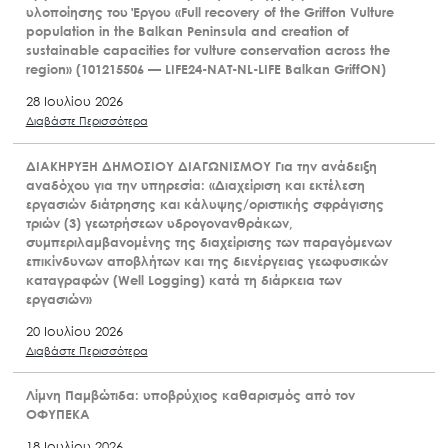
υλοποίησης του Έργου «Full recovery of the Griffon Vulture
population in the Balkan Peninsula and creation of
sustainable capacities for vulture conservation across the
region» (101215506 — LIFE24-NAT-NL-LIFE Balkan GriffON)
28 Ιουλίου 2026
Διαβάστε Περισσότερα
ΔΙΑΚΗΡΥΞΗ ΔΗΜΟΣΙΟΥ ΔΙΑΓΩΝΙΣΜΟΥ Για την ανάδειξη
αναδόχου για την υπηρεσία: «Διαχείριση και εκτέλεση
εργασιών διάτρησης και κάλυψης/οριστικής σφράγισης
τριών (3) γεωτρήσεων υδρογονανθράκων,
συμπεριλαμβανομένης της διαχείρισης των παραγόμενων
επικίνδυνων αποβλήτων και της διενέργειας γεωφυσικών
καταγραφών (Well Logging) κατά τη διάρκεια των
εργασιών»
20 Ιουλίου 2026
Διαβάστε Περισσότερα
Λίμνη Παμβώτιδα: υποβρύχιος καθαρισμός από τον
ΟΦΥΠΕΚΑ
18 Ιουλίου 2026