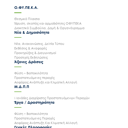
Ο.ΦΥ.ΠΕ.Κ.Α.
Θεσμικό Πλαισιο
Ίδρυση, σκοπός και αρμοδιότητες ΟΦΥΠΕΚΑ
Διοικητικό Συμβούλιο, Δομή & Οργανόγραμμα
Νέα & Δημοσιότητα
Νέα, Ανακοινώσεις, Δελτία Τύπου
Εκθέσεις & Αναφορές
Προκηρύξεις & Διαγωνισμοί
Προσεχείς Εκδηλώσεις
Άξονες Δράσεις
Φύση – Βιοποικιλότητα
Προστατευόμενες περιοχές
Αειφόρος Ανάπτυξη και Κλιματική Αλλαγή
Μ.Δ.Π.Π
Μονάδες Διαχείρισης Προστατευόμενων Περιοχών
Έργα / Δραστηριότητα
Φύση – Βιοποικιλότητα
Προστατευόμενες Περιοχές
Αειφόρος Ανάπτυξη Και Κλιματική Αλλαγή
Γενικές Πληροφορίες