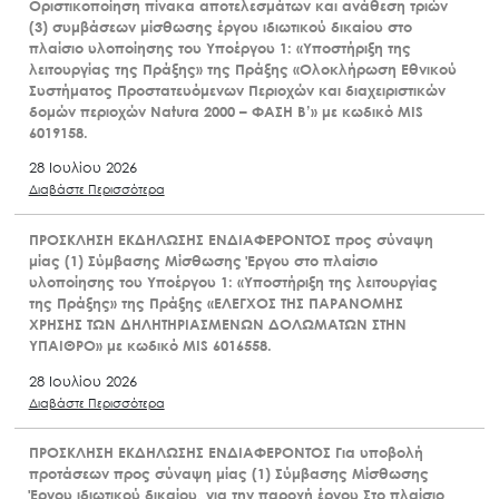
Οριστικοποίηση πίνακα αποτελεσμάτων και ανάθεση τριών
(3) συμβάσεων μίσθωσης έργου ιδιωτικού δικαίου στο
πλαίσιο υλοποίησης του Υποέργου 1: «Υποστήριξη της
λειτουργίας της Πράξης» της Πράξης «Ολοκλήρωση Εθνικού
Συστήματος Προστατευόμενων Περιοχών και διαχειριστικών
δομών περιοχών Natura 2000 – ΦΑΣΗ Β’» με κωδικό MIS
6019158.
28 Ιουλίου 2026
Διαβάστε Περισσότερα
ΠΡΟΣΚΛΗΣΗ ΕΚΔΗΛΩΣΗΣ ΕΝΔΙΑΦΕΡΟΝΤΟΣ προς σύναψη
μίας (1) Σύμβασης Μίσθωσης Έργου στο πλαίσιο
υλοποίησης του Υποέργου 1: «Υποστήριξη της λειτουργίας
της Πράξης» της Πράξης «ΕΛΕΓΧΟΣ ΤΗΣ ΠΑΡΑΝΟΜΗΣ
ΧΡΗΣΗΣ ΤΩΝ ΔΗΛΗΤΗΡΙΑΣΜΕΝΩΝ ΔΟΛΩΜΑΤΩΝ ΣΤΗΝ
ΥΠΑΙΘΡΟ» με κωδικό MIS 6016558.
28 Ιουλίου 2026
Διαβάστε Περισσότερα
ΠΡΟΣΚΛΗΣΗ ΕΚΔΗΛΩΣΗΣ ΕΝΔΙΑΦΕΡΟΝΤΟΣ Για υποβολή
προτάσεων προς σύναψη μίας (1) Σύμβασης Μίσθωσης
Έργου ιδιωτικού δικαίου, για την παροχή έργου Στο πλαίσιο