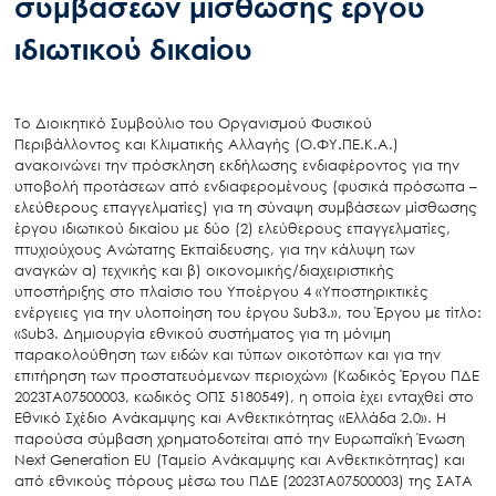
συμβάσεων μίσθωσης έργου
ιδιωτικού δικαίου
Το Διοικητικό Συμβούλιο του Οργανισμού Φυσικού
Περιβάλλοντος και Κλιματικής Αλλαγής (Ο.ΦΥ.ΠΕ.Κ.Α.)
ανακοινώνει την πρόσκληση εκδήλωσης ενδιαφέροντος για την
υποβολή προτάσεων από ενδιαφερομένους (φυσικά πρόσωπα –
ελεύθερους επαγγελματίες) για τη σύναψη συμβάσεων μίσθωσης
έργου ιδιωτικού δικαίου με δύο (2) ελεύθερους επαγγελματίες,
πτυχιούχους Ανώτατης Εκπαίδευσης, για την κάλυψη των
αναγκών α) τεχνικής και β) οικονομικής/διαχειριστικής
υποστήριξης στο πλαίσιο του Υποέργου 4 «Υποστηρικτικές
ενέργειες για την υλοποίηση του έργου Sub3.», του Έργου με τίτλο:
«Sub3. Δημιουργία εθνικού συστήματος για τη μόνιμη
παρακολούθηση των ειδών και τύπων οικοτόπων και για την
επιτήρηση των προστατευόμενων περιοχών» (Κωδικός Έργου ΠΔΕ
2023ΤΑ07500003, κωδικός ΟΠΣ 5180549), η οποία έχει ενταχθεί στο
Εθνικό Σχέδιο Ανάκαμψης και Ανθεκτικότητας «Ελλάδα 2.0». Η
παρούσα σύμβαση χρηματοδοτείται από την Ευρωπαϊκή Ένωση
Next Generation EU (Ταμείο Ανάκαμψης και Ανθεκτικότητας) και
από εθνικούς πόρους μέσω του ΠΔΕ (2023ΤΑ07500003) της ΣΑTA