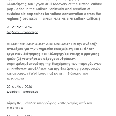
υλοποίησης του Έργου «Full recovery of the Griffon Vulture
population in the Balkan Peninsula and creation of
sustainable capacities for vulture conservation across the
region» (101215506 — LIFE24-NAT-NL-LIFE Balkan GriffON)
28 Ιουλίου 2026
Διαβάστε Περισσότερα
ΔΙΑΚΗΡΥΞΗ ΔΗΜΟΣΙΟΥ ΔΙΑΓΩΝΙΣΜΟΥ Για την ανάδειξη
αναδόχου για την υπηρεσία: «Διαχείριση και εκτέλεση
εργασιών διάτρησης και κάλυψης/οριστικής σφράγισης
τριών (3) γεωτρήσεων υδρογονανθράκων,
συμπεριλαμβανομένης της διαχείρισης των παραγόμενων
επικίνδυνων αποβλήτων και της διενέργειας γεωφυσικών
καταγραφών (Well Logging) κατά τη διάρκεια των
εργασιών»
20 Ιουλίου 2026
Διαβάστε Περισσότερα
Λίμνη Παμβώτιδα: υποβρύχιος καθαρισμός από τον
ΟΦΥΠΕΚΑ