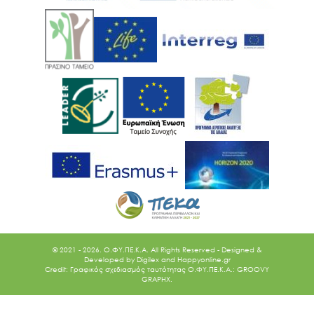
© 2021 - 2026. O.ΦΥ.ΠΕ.Κ.Α. All Rights Reserved - Designed &
Developed by
Digilex
and
Happyonline.gr
Credit: Γραφικός σχεδιασμός ταυτότητας Ο.ΦΥ.ΠΕ.Κ.Α.: GROOVY
GRAPHX.