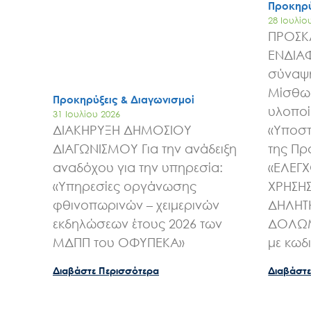
Προκηρύ
28 Ιουλίο
ΠΡΟΣΚ
ΕΝΔΙΑ
σύναψη
Μίσθωσ
Προκηρύξεις & Διαγωνισμοί
υλοποί
31 Ιουλίου 2026
ΔΙΑΚΗΡΥΞΗ ΔΗΜΟΣΙΟΥ
«Υποστ
ΔΙΑΓΩΝΙΣΜΟΥ Για την ανάδειξη
της Πρ
αναδόχου για την υπηρεσία:
«ΕΛΕΓ
«Υπηρεσίες οργάνωσης
ΧΡΗΣΗ
φθινοπωρινών – χειμερινών
ΔΗΛΗΤ
εκδηλώσεων έτους 2026 των
ΔΟΛΩΜ
ΜΔΠΠ του ΟΦΥΠΕΚΑ»
με κωδ
Διαβάστε Περισσότερα
Διαβάστε