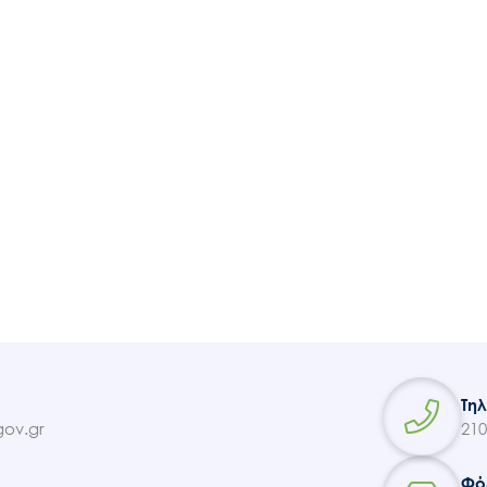
Ακολουθήστε μας
Τη
ov.gr
210
Φό