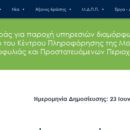
Nέα
Άξονες δράσης
Μ.Δ.Π.Π.
Έργα -
ς για παροχή υπηρεσιών διαμόρφωσ
 του Κέντρου Πληροφόρησης της Μο
οφυλιάς και Προστατευόμενων Περιο
Ημερομηνία Δημοσίευσης: 23 Ιουν