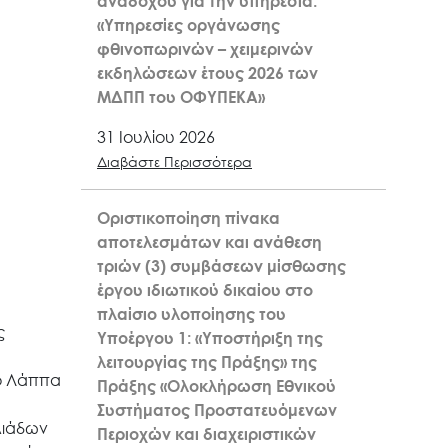
αναδόχου για την υπηρεσία:
«Υπηρεσίες οργάνωσης
φθινοπωρινών – χειμερινών
εκδηλώσεων έτους 2026 των
ΜΔΠΠ του ΟΦΥΠΕΚΑ»
31 Ιουλίου 2026
Διαβάστε Περισσότερα
Οριστικοποίηση πίνακα
αποτελεσμάτων και ανάθεση
τριών (3) συμβάσεων μίσθωσης
έργου ιδιωτικού δικαίου στο
πλαίσιο υλοποίησης του
ς
Υποέργου 1: «Υποστήριξη της
λειτουργίας της Πράξης» της
το Λάππα
Πράξης «Ολοκλήρωση Εθνικού
Συστήματος Προστατευόμενων
λιάδων
Περιοχών και διαχειριστικών