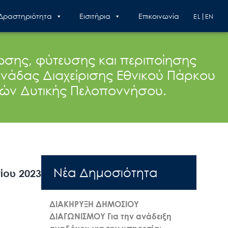
 Δραστηριότητα
Εισιτήρια
Επικοινωνία
EL
EN
ης, φύτευσης και περιποίησης
νάδας Διαχείρισης Εθνικού Πάρκου
χών Δυτικής Πελοποννήσου.
Nέα Δημοσιότητα
ίου 2023
ΔΙΑΚΗΡΥΞΗ ΔΗΜΟΣΙΟΥ
ΔΙΑΓΩΝΙΣΜΟΥ Για την ανάδειξη