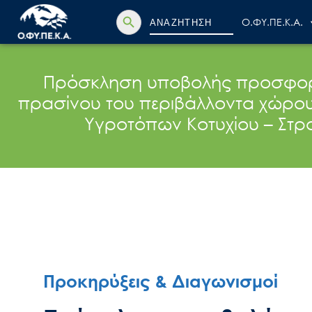
Search Button
Search
Ο.ΦΥ.ΠΕ.Κ.Α.
for:
Πρόσκληση υποβολής προσφορά
πρασίνου του περιβάλλοντα χώρου
Υγροτόπων Κοτυχίου – Στρ
Προκηρύξεις & Διαγωνισμοί