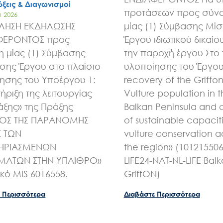
ξεις & Διαγωνισμοί
προτάσεων προς σύν
υ 2026
ΛΗΣΗ ΕΚΔΗΛΩΣΗΣ
μίας (1) Σύμβασης Μί
ΦΕΡΟΝΤΟΣ προς
Έργου ιδιωτικού δικαίου
 μίας (1) Σύμβασης
την παροχή έργου Στο 
ης Έργου στο πλαίσιο
υλοποίησης του Έργου 
ησης του Υποέργου 1:
recovery of the Griffo
ήριξη της λειτουργίας
Vulture population in 
άξης» της Πράξης
Balkan Peninsula and 
ΧΟΣ ΤΗΣ ΠΑΡΑΝΟΜΗΣ
of sustainable capaciti
Σ ΤΩΝ
vulture conservation a
ΗΡΙΑΣΜΕΝΩΝ
the region» (10121550
ΑΤΩΝ ΣΤΗΝ ΥΠΑΙΘΡΟ»
LIFE24-NAT-NL-LIFE Bal
ικό MIS 6016558.
GriffON)
 Περισσότερα
Διαβάστε Περισσότερα