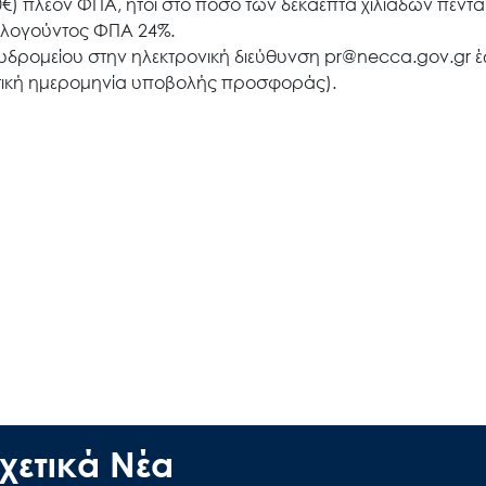
0€) πλέον ΦΠΑ, ήτοι στο ποσό των δεκαεπτά χιλιάδων πεντ
αλογούντος ΦΠΑ 24%.
δρομείου στην ηλεκτρονική διεύθυνση pr@necca.gov.gr έ
ηκτική ημερομηνία υποβολής προσφοράς).
Search
for:
Ο.ΦΥ.ΠΕ.Κ.Α.
Νέα – Δημοσιότητα
Άξονες δράσης
Μ.Δ.Π.Π.
χετικά Νέα