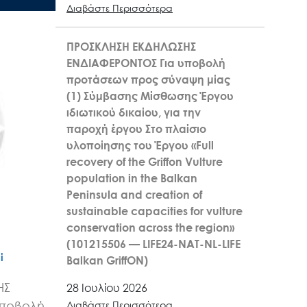
Διαβάστε Περισσότερα
ΠΡΟΣΚΛΗΣΗ ΕΚΔΗΛΩΣΗΣ
ΕΝΔΙΑΦΕΡΟΝΤΟΣ Για υποβολή
προτάσεων προς σύναψη μίας
(1) Σύμβασης Μίσθωσης Έργου
ιδιωτικού δικαίου, για την
παροχή έργου Στο πλαίσιο
υλοποίησης του Έργου «Full
recovery of the Griffon Vulture
population in the Balkan
Peninsula and creation of
sustainable capacities for vulture
conservation across the region»
(101215506 — LIFE24-NAT-NL-LIFE
ί
Balkan GriffON)
ΗΣ
28 Ιουλίου 2026
υποβολή
Διαβάστε Περισσότερα