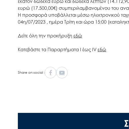
εκατόν δώδεκα ευρώ και δώδεκα λεπτών (14.112,9
ευρώ (17.500,00€) συμπεριλαμβανομένου του αν
Η προσφορά υποβάλλεται μέσω ηλεκτρονικού ταχυ
04η/07/2023 , ημέρα Τρίτη και ώρα 15:00 (καταλ
Δείτε όλη την προκήρυξη
εδώ
Κατεβάστε τα Παραρτήματα Ι έως IV
εδώ
Share on social :
Σ