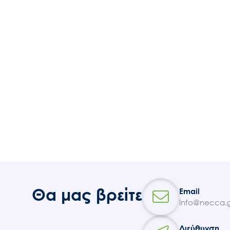
Θα μας βρείτε
Email
info@necca.g
Διεύθυνση