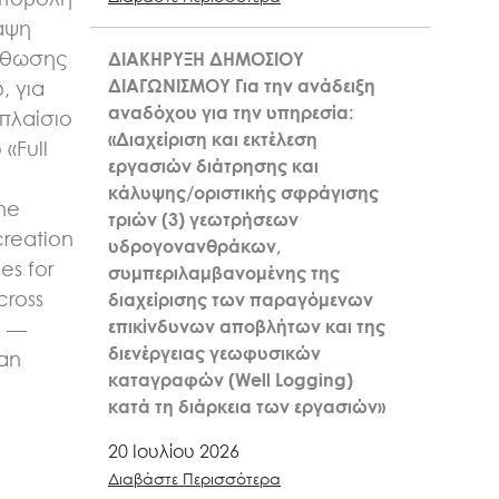
αψη
σθωσης
ΔΙΑΚΗΡΥΞΗ ΔΗΜΟΣΙΟΥ
ΔΙΑΓΩΝΙΣΜΟΥ Για την ανάδειξη
, για
αναδόχου για την υπηρεσία:
πλαίσιο
«Διαχείριση και εκτέλεση
«Full
εργασιών διάτρησης και
n
κάλυψης/οριστικής σφράγισης
the
τριών (3) γεωτρήσεων
creation
υδρογονανθράκων,
es for
συμπεριλαμβανομένης της
cross
διαχείρισης των παραγόμενων
επικίνδυνων αποβλήτων και της
6 —
διενέργειας γεωφυσικών
kan
καταγραφών (Well Logging)
κατά τη διάρκεια των εργασιών»
20 Ιουλίου 2026
Διαβάστε Περισσότερα