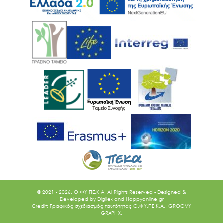
© 2021 - 2026. O.ΦΥ.ΠΕ.Κ.Α. All Rights Reserved - Designed &
Developed by
Digilex
and
Happyonline.gr
Credit: Γραφικός σχεδιασμός ταυτότητας Ο.ΦΥ.ΠΕ.Κ.Α.: GROOVY
GRAPHX.