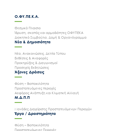
Ο.ΦΥ.ΠΕ.Κ.Α.
Θεσμικό Πλαισιο
Ίδρυση, σκοπός και αρμοδιότητες ΟΦΥΠΕΚΑ
Διοικητικό Συμβούλιο, Δομή & Οργανόγραμμα
Νέα & Δημοσιότητα
Νέα, Ανακοινώσεις, Δελτία Τύπου
Εκθέσεις & Αναφορές
Προκηρύξεις & Διαγωνισμοί
Προσεχείς Εκδηλώσεις
Άξονες Δράσεις
Φύση – Βιοποικιλότητα
Προστατευόμενες περιοχές
Αειφόρος Ανάπτυξη και Κλιματική Αλλαγή
Μ.Δ.Π.Π
Μονάδες Διαχείρισης Προστατευόμενων Περιοχών
Έργα / Δραστηριότητα
Φύση – Βιοποικιλότητα
Προστατευόμενες Περιοχές