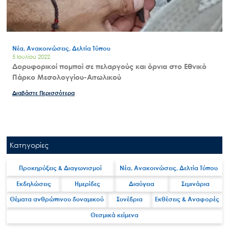
Ο.ΦΥ.ΠΕ.Κ.Α.
Νέα – Δημοσιότητα
Άξονες δράσης
Νέα, Ανακοινώσεις, Δελτία Τύπου
Μ.Δ.Π.Π.
5 Ιουλίου 2022
Δορυφορικοί πομποί σε πελαργούς και όρνια στο Εθνικό
Έργα
Πάρκο Μεσολογγίου-Αιτωλικού
Εισιτήρια
Διαβάστε Περισσότερα
Επικοινωνία
Κατηγορίες
Προκηρύξεις & Διαγωνισμοί
Νέα, Ανακοινώσεις, Δελτία Τύπου
Εκδηλώσεις
Ημερίδες
Διαύγεια
Σεμινάρια
Θέματα ανθρώπινου δυναμικού
Συνέδρια
Εκθέσεις & Αναφορές
Θεσμικά κείμενα