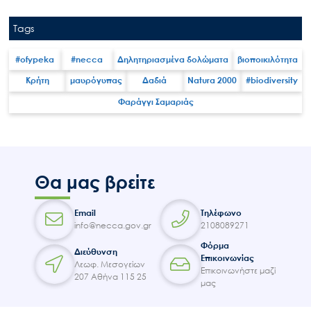
Tags
#ofypeka
#necca
Δηλητηριασμένα δολώματα
βιοποικιλότητα
Κρήτη
μαυρόγυπας
Δαδιά
Natura 2000
#biodiversity
Φαράγγι Σαμαριάς
Θα μας βρείτε
Email
Τηλέφωνο
info@necca.gov.gr
2108089271
Φόρμα
Διεύθυνση
Επικοινωνίας
Λεωφ. Μεσογείων
Επικοινωνήστε μαζί
207 Αθήνα 115 25
μας