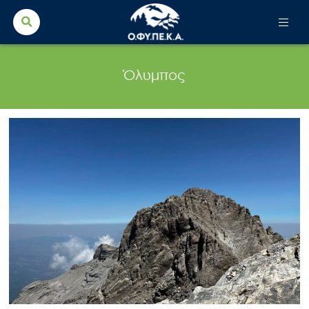
Search Button
Search
for:
Όλυμπος