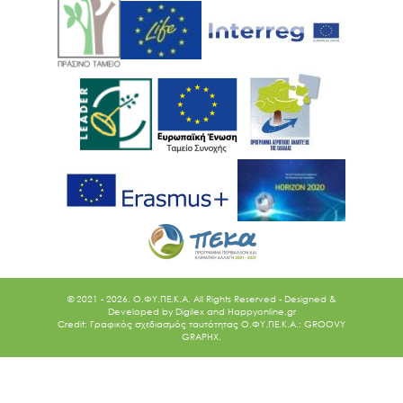
© 2021 - 2026. O.ΦΥ.ΠΕ.Κ.Α. All Rights Reserved - Designed &
Developed by
Digilex
and
Happyonline.gr
Credit: Γραφικός σχεδιασμός ταυτότητας Ο.ΦΥ.ΠΕ.Κ.Α.: GROOVY
GRAPHX.