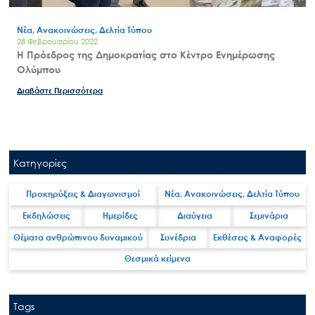
Νέα, Ανακοινώσεις, Δελτία Τύπου
28 Φεβρουαρίου 2022
Η Πρόεδρος της Δημοκρατίας στο Κέντρο Ενημέρωσης
Ολύμπου
Διαβάστε Περισσότερα
Κατηγορίες
Search
for:
Ο.ΦΥ.ΠΕ.Κ.Α.
Προκηρύξεις & Διαγωνισμοί
Νέα, Ανακοινώσεις, Δελτία Τύπου
Νέα – Δημοσιότητα
Εκδηλώσεις
Ημερίδες
Διαύγεια
Σεμινάρια
Άξονες δράσης
Θέματα ανθρώπινου δυναμικού
Συνέδρια
Εκθέσεις & Αναφορές
Μ.Δ.Π.Π.
Θεσμικά κείμενα
Έργα
Εισιτήρια
Tags