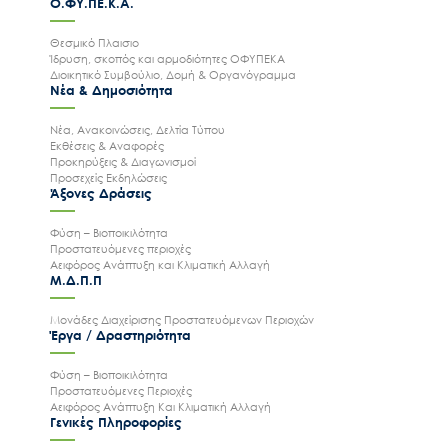
Ο.ΦΥ.ΠΕ.Κ.Α.
Θεσμικό Πλαισιο
Ίδρυση, σκοπός και αρμοδιότητες ΟΦΥΠΕΚΑ
Διοικητικό Συμβούλιο, Δομή & Οργανόγραμμα
Νέα & Δημοσιότητα
Νέα, Ανακοινώσεις, Δελτία Τύπου
Εκθέσεις & Αναφορές
Προκηρύξεις & Διαγωνισμοί
Προσεχείς Εκδηλώσεις
Άξονες Δράσεις
Φύση – Βιοποικιλότητα
Προστατευόμενες περιοχές
Αειφόρος Ανάπτυξη και Κλιματική Αλλαγή
Μ.Δ.Π.Π
Μονάδες Διαχείρισης Προστατευόμενων Περιοχών
Έργα / Δραστηριότητα
Φύση – Βιοποικιλότητα
Προστατευόμενες Περιοχές
Αειφόρος Ανάπτυξη Και Κλιματική Αλλαγή
Γενικές Πληροφορίες