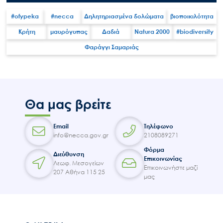
Επικοινωνία
#ofypeka
#necca
Δηλητηριασμένα δολώματα
βιοποικιλότητα
Κρήτη
μαυρόγυπας
Δαδιά
Natura 2000
#biodiversity
Φαράγγι Σαμαριάς
Θα μας βρείτε
Email
Τηλέφωνο
info@necca.gov.gr
2108089271
Φόρμα
Διεύθυνση
Επικοινωνίας
Λεωφ. Μεσογείων
Επικοινωνήστε μαζί
207 Αθήνα 115 25
μας