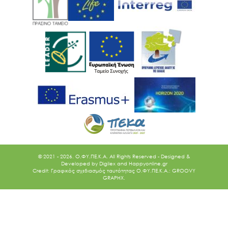
© 2021 - 2026. O.ΦΥ.ΠΕ.Κ.Α. All Rights Reserved - Designed &
Developed by
Digilex
and
Happyonline.gr
Credit: Γραφικός σχεδιασμός ταυτότητας Ο.ΦΥ.ΠΕ.Κ.Α.: GROOVY
GRAPHX.