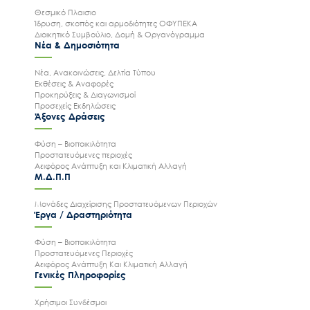
Θεσμικό Πλαισιο
Ίδρυση, σκοπός και αρμοδιότητες ΟΦΥΠΕΚΑ
Διοικητικό Συμβούλιο, Δομή & Οργανόγραμμα
Νέα & Δημοσιότητα
Νέα, Ανακοινώσεις, Δελτία Τύπου
Εκθέσεις & Αναφορές
Προκηρύξεις & Διαγωνισμοί
Προσεχείς Εκδηλώσεις
Άξονες Δράσεις
Φύση – Βιοποικιλότητα
Προστατευόμενες περιοχές
Αειφόρος Ανάπτυξη και Κλιματική Αλλαγή
Μ.Δ.Π.Π
Μονάδες Διαχείρισης Προστατευόμενων Περιοχών
Έργα / Δραστηριότητα
Φύση – Βιοποικιλότητα
Προστατευόμενες Περιοχές
Αειφόρος Ανάπτυξη Και Κλιματική Αλλαγή
Γενικές Πληροφορίες
Χρήσιμοι Συνδέσμοι