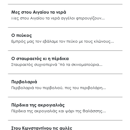
Κάλυμνος
Μες στου Αιγαίου τα νερά
Μες στου Αιγαίου τα νερά αγγέλοι φτερουγίζουν
Δωδεκάνησα
Ο πεύκος
Εμπρός μας τον εβάλαμε τον πεύκο με τους κλώνους
Νίσυρος
Ο σταυραετός κι η πέρδικα
Σταυραετός συχνοπερνά ’πό τα σκινοματούρια
Search
for:
Ο.ΦΥ.ΠΕ.Κ.Α.
Όλυμπος Καρπάθου
Περβολαριά
Νέα – Δημοσιότητα
Περβολαριά του περβολιού, πες του περιβολάρη
Άξονες δράσης
Δωδεκάνησα
Μ.Δ.Π.Π.
Πέρδικα της ακρογιαλιάς
Πέρδικα της ακρογιαλιάς και ψάρι της θαλάσσης
Έργα
Εισιτήρια
Αρχάγγελος Ρόδου
Στου Κωνσταντίνου τις αυλές