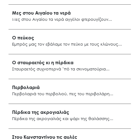
Κάλυμνος
Μες στου Αιγαίου τα νερά
Μες στου Αιγαίου τα νερά αγγέλοι φτερουγίζουν
Δωδεκάνησα
Ο πεύκος
Εμπρός μας τον εβάλαμε τον πεύκο με τους κλώνους
Νίσυρος
Ο σταυραετός κι η πέρδικα
Σταυραετός συχνοπερνά ’πό τα σκινοματούρια
Search
for:
Ο.ΦΥ.ΠΕ.Κ.Α.
Όλυμπος Καρπάθου
Περβολαριά
Νέα – Δημοσιότητα
Περβολαριά του περβολιού, πες του περιβολάρη
Άξονες δράσης
Δωδεκάνησα
Μ.Δ.Π.Π.
Πέρδικα της ακρογιαλιάς
Πέρδικα της ακρογιαλιάς και ψάρι της θαλάσσης
Έργα
Εισιτήρια
Αρχάγγελος Ρόδου
Στου Κωνσταντίνου τις αυλές