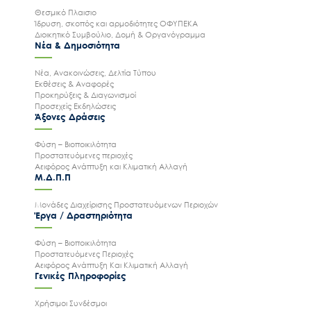
Θεσμικό Πλαισιο
Ίδρυση, σκοπός και αρμοδιότητες ΟΦΥΠΕΚΑ
Διοικητικό Συμβούλιο, Δομή & Οργανόγραμμα
Νέα & Δημοσιότητα
Νέα, Ανακοινώσεις, Δελτία Τύπου
Εκθέσεις & Αναφορές
Προκηρύξεις & Διαγωνισμοί
Προσεχείς Εκδηλώσεις
Άξονες Δράσεις
Φύση – Βιοποικιλότητα
Προστατευόμενες περιοχές
Αειφόρος Ανάπτυξη και Κλιματική Αλλαγή
Μ.Δ.Π.Π
Μονάδες Διαχείρισης Προστατευόμενων Περιοχών
Έργα / Δραστηριότητα
Φύση – Βιοποικιλότητα
Προστατευόμενες Περιοχές
Αειφόρος Ανάπτυξη Και Κλιματική Αλλαγή
Γενικές Πληροφορίες
Χρήσιμοι Συνδέσμοι