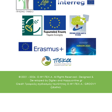
© 2021 - 2026. O.ΦΥ.ΠΕ.Κ.Α. All Rights Reserved - Designed &
Developed by
Digilex
and
Happyonline.gr
Credit: Γραφικός σχεδιασμός ταυτότητας Ο.ΦΥ.ΠΕ.Κ.Α.: GROOVY
GRAPHX.