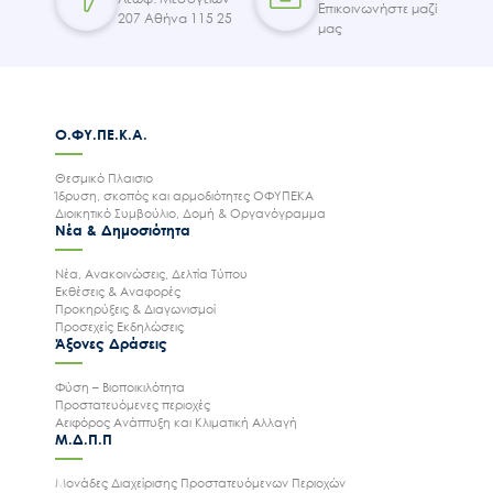
Επικοινωνήστε μαζί
207 Αθήνα 115 25
μας
Ο.ΦΥ.ΠΕ.Κ.Α.
Θεσμικό Πλαισιο
Ίδρυση, σκοπός και αρμοδιότητες ΟΦΥΠΕΚΑ
Διοικητικό Συμβούλιο, Δομή & Οργανόγραμμα
Νέα & Δημοσιότητα
Νέα, Ανακοινώσεις, Δελτία Τύπου
Εκθέσεις & Αναφορές
Προκηρύξεις & Διαγωνισμοί
Προσεχείς Εκδηλώσεις
Άξονες Δράσεις
Φύση – Βιοποικιλότητα
Προστατευόμενες περιοχές
Αειφόρος Ανάπτυξη και Κλιματική Αλλαγή
Μ.Δ.Π.Π
Μονάδες Διαχείρισης Προστατευόμενων Περιοχών