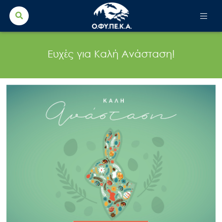
Search Button
Search
for:
Ευχές για Καλή Ανάσταση!