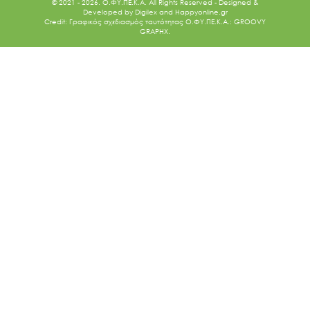
© 2021 - 2026. O.ΦΥ.ΠΕ.Κ.Α. All Rights Reserved - Designed &
Developed by
Digilex
and
Happyonline.gr
Credit: Γραφικός σχεδιασμός ταυτότητας Ο.ΦΥ.ΠΕ.Κ.Α.: GROOVY
GRAPHX.