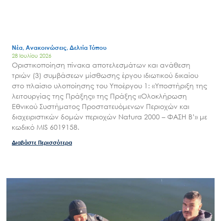
Νέα, Ανακοινώσεις, Δελτία Τύπου
28 Ιουλίου 2026
Οριστικοποίηση πίνακα αποτελεσμάτων και ανάθεση
τριών (3) συμβάσεων μίσθωσης έργου ιδιωτικού δικαίου
στο πλαίσιο υλοποίησης του Υποέργου 1: «Υποστήριξη της
λειτουργίας της Πράξης» της Πράξης «Ολοκλήρωση
Search
Εθνικού Συστήματος Προστατευόμενων Περιοχών και
for:
διαχειριστικών δομών περιοχών Natura 2000 – ΦΑΣΗ Β’» με
Ο.ΦΥ.ΠΕ.Κ.Α.
κωδικό MIS 6019158.
Νέα – Δημοσιότητα
Διαβάστε Περισσότερα
Άξονες δράσης
Μ.Δ.Π.Π.
Έργα
Εισιτήρια
Επικοινωνία