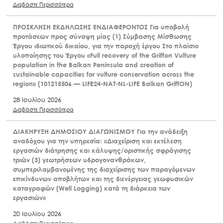
Διαβάστε Περισσότερα
ΠΡΟΣΚΛΗΣΗ ΕΚΔΗΛΩΣΗΣ ΕΝΔΙΑΦΕΡΟΝΤΟΣ Για υποβολή
προτάσεων προς σύναψη μίας (1) Σύμβασης Μίσθωσης
Έργου ιδιωτικού δικαίου, για την παροχή έργου Στο πλαίσιο
υλοποίησης του Έργου «Full recovery of the Griffon Vulture
population in the Balkan Peninsula and creation of
sustainable capacities for vulture conservation across the
region» (101215506 — LIFE24-NAT-NL-LIFE Balkan GriffON)
28 Ιουλίου 2026
Διαβάστε Περισσότερα
ΔΙΑΚΗΡΥΞΗ ΔΗΜΟΣΙΟΥ ΔΙΑΓΩΝΙΣΜΟΥ Για την ανάδειξη
αναδόχου για την υπηρεσία: «Διαχείριση και εκτέλεση
εργασιών διάτρησης και κάλυψης/οριστικής σφράγισης
τριών (3) γεωτρήσεων υδρογονανθράκων,
συμπεριλαμβανομένης της διαχείρισης των παραγόμενων
επικίνδυνων αποβλήτων και της διενέργειας γεωφυσικών
καταγραφών (Well Logging) κατά τη διάρκεια των
εργασιών»
20 Ιουλίου 2026