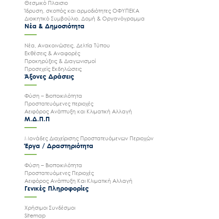
Θεσμικό Πλαισιο
Ίδρυση, σκοπός και αρμοδιότητες ΟΦΥΠΕΚΑ
Διοικητικό Συμβούλιο, Δομή & Οργανόγραμμα
Νέα & Δημοσιότητα
Νέα, Ανακοινώσεις, Δελτία Τύπου
Εκθέσεις & Αναφορές
Προκηρύξεις & Διαγωνισμοί
Προσεχείς Εκδηλώσεις
Άξονες Δράσεις
Φύση – Βιοποικιλότητα
Προστατευόμενες περιοχές
Αειφόρος Ανάπτυξη και Κλιματική Αλλαγή
Μ.Δ.Π.Π
Μονάδες Διαχείρισης Προστατευόμενων Περιοχών
Έργα / Δραστηριότητα
Φύση – Βιοποικιλότητα
Προστατευόμενες Περιοχές
Αειφόρος Ανάπτυξη Και Κλιματική Αλλαγή
Γενικές Πληροφορίες
Χρήσιμοι Συνδέσμοι
Sitemap