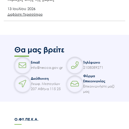
13 Ιουλίου 2026
Διαβάστε Περισσότερα
Θα μας βρείτε
Email
Τηλέφωνο
info@necca.gov.gr
2108089271
Φόρμα
Διεύθυνση
Επικοινωνίας
Λεωφ. Μεσογείων
Επικοινωνήστε μαζί
207 Αθήνα 115 25
μας
Ο.ΦΥ.ΠΕ.Κ.Α.