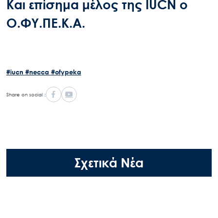
Και επίσημα μέλος της IUCN ο
Ο.ΦΥ.ΠΕ.Κ.Α.
#iucn
#necca
#ofypeka
Share on social :
Σχετικά Νέα