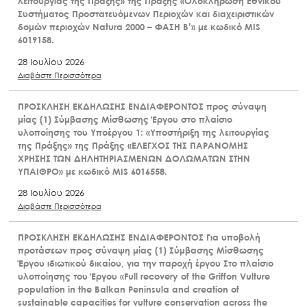
λειτουργίας της Πράξης» της Πράξης «Ολοκλήρωση Εθνικού
Συστήματος Προστατευόμενων Περιοχών και διαχειριστικών
δομών περιοχών Natura 2000 – ΦΑΣΗ Β’» με κωδικό MIS
6019158.
28 Ιουλίου 2026
Διαβάστε Περισσότερα
ΠΡΟΣΚΛΗΣΗ ΕΚΔΗΛΩΣΗΣ ΕΝΔΙΑΦΕΡΟΝΤΟΣ προς σύναψη
μίας (1) Σύμβασης Μίσθωσης Έργου στο πλαίσιο
υλοποίησης του Υποέργου 1: «Υποστήριξη της λειτουργίας
της Πράξης» της Πράξης «ΕΛΕΓΧΟΣ ΤΗΣ ΠΑΡΑΝΟΜΗΣ
ΧΡΗΣΗΣ ΤΩΝ ΔΗΛΗΤΗΡΙΑΣΜΕΝΩΝ ΔΟΛΩΜΑΤΩΝ ΣΤΗΝ
ΥΠΑΙΘΡΟ» με κωδικό MIS 6016558.
28 Ιουλίου 2026
Διαβάστε Περισσότερα
ΠΡΟΣΚΛΗΣΗ ΕΚΔΗΛΩΣΗΣ ΕΝΔΙΑΦΕΡΟΝΤΟΣ Για υποβολή
προτάσεων προς σύναψη μίας (1) Σύμβασης Μίσθωσης
Έργου ιδιωτικού δικαίου, για την παροχή έργου Στο πλαίσιο
υλοποίησης του Έργου «Full recovery of the Griffon Vulture
population in the Balkan Peninsula and creation of
sustainable capacities for vulture conservation across the