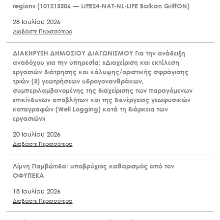
region» (101215506 — LIFE24-NAT-NL-LIFE Balkan GriffON)
28 Ιουλίου 2026
Διαβάστε Περισσότερα
ΔΙΑΚΗΡΥΞΗ ΔΗΜΟΣΙΟΥ ΔΙΑΓΩΝΙΣΜΟΥ Για την ανάδειξη
αναδόχου για την υπηρεσία: «Διαχείριση και εκτέλεση
εργασιών διάτρησης και κάλυψης/οριστικής σφράγισης
τριών (3) γεωτρήσεων υδρογονανθράκων,
συμπεριλαμβανομένης της διαχείρισης των παραγόμενων
επικίνδυνων αποβλήτων και της διενέργειας γεωφυσικών
καταγραφών (Well Logging) κατά τη διάρκεια των
εργασιών»
20 Ιουλίου 2026
Διαβάστε Περισσότερα
Λίμνη Παμβώτιδα: υποβρύχιος καθαρισμός από τον
ΟΦΥΠΕΚΑ
18 Ιουλίου 2026
Διαβάστε Περισσότερα