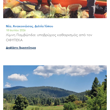
Search
for:
Ο.ΦΥ.ΠΕ.Κ.Α.
Νέα, Ανακοινώσεις, Δελτία Τύπου
18 Ιουλίου 2026
Νέα – Δημοσιότητα
Λίμνη Παμβώτιδα: υποβρύχιος καθαρισμός από τον
Άξονες δράσης
ΟΦΥΠΕΚΑ
Μ.Δ.Π.Π.
Διαβάστε Περισσότερα
Έργα
Εισιτήρια
Επικοινωνία