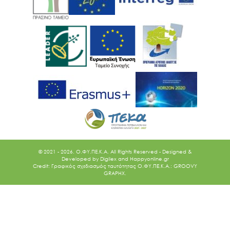
Ακολουθήστε μας
© 2021 - 2026. O.ΦΥ.ΠΕ.Κ.Α. All Rights Reserved - Designed &
Developed by
Digilex
and
Happyonline.gr
Credit: Γραφικός σχεδιασμός ταυτότητας Ο.ΦΥ.ΠΕ.Κ.Α.: GROOVY
GRAPHX.